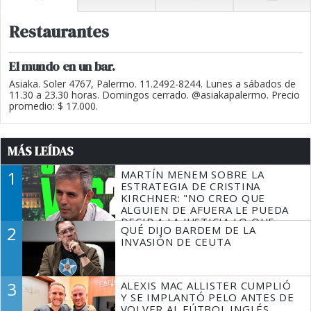
Restaurantes
El mundo en un bar.
Asiaka. Soler 4767, Palermo. 11.2492-8244. Lunes a sábados de
11.30 a 23.30 horas. Domingos cerrado. @asiakapalermo. Precio
promedio: $ 17.000.
MÁS LEÍDAS
1
MARTÍN MENEM SOBRE LA
ESTRATEGIA DE CRISTINA
KIRCHNER: "NO CREO QUE
ALGUIEN DE AFUERA LE PUEDA
DECIR A LA JUSTICIA LO QUE
2
QUÉ DIJO BARDEM DE LA
TIENE QUE HACER"
INVASIÓN DE CEUTA
3
ALEXIS MAC ALLISTER CUMPLIÓ
Y SE IMPLANTÓ PELO ANTES DE
VOLVER AL FÚTBOL INGLÉS