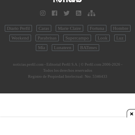
Diario Perfil
Caras
Marie Claire
Fortuna
Hombre
Weekend
Parabrisas
Supercampo
Look
Luz
Mía
Lunateen
BATimes
noticias.perfil.com - Editorial Perfil S.A.
| © Perfil.com 2006-2026 -
Todos los derechos reservados
Registro de Propiedad Intelectual: Nro. 5346433