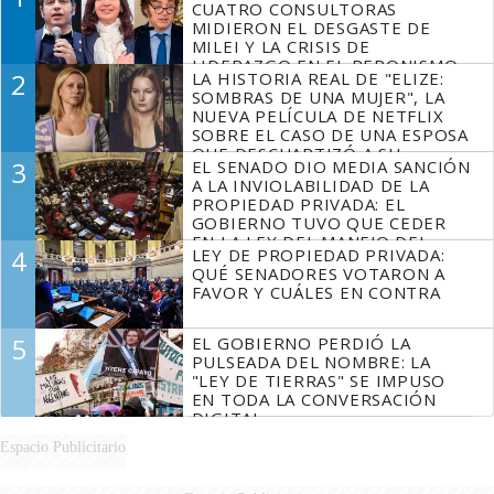
CUATRO CONSULTORAS
MIDIERON EL DESGASTE DE
MILEI Y LA CRISIS DE
LIDERAZGO EN EL PERONISMO
2
LA HISTORIA REAL DE "ELIZE:
SOMBRAS DE UNA MUJER", LA
NUEVA PELÍCULA DE NETFLIX
SOBRE EL CASO DE UNA ESPOSA
QUE DESCUARTIZÓ A SU
3
EL SENADO DIO MEDIA SANCIÓN
MARIDO
A LA INVIOLABILIDAD DE LA
PROPIEDAD PRIVADA: EL
GOBIERNO TUVO QUE CEDER
EN LA LEY DEL MANEJO DEL
4
LEY DE PROPIEDAD PRIVADA:
FUEGO
QUÉ SENADORES VOTARON A
FAVOR Y CUÁLES EN CONTRA
5
EL GOBIERNO PERDIÓ LA
PULSEADA DEL NOMBRE: LA
"LEY DE TIERRAS" SE IMPUSO
EN TODA LA CONVERSACIÓN
DIGITAL
Espacio Publicitario