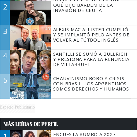
DECIR A LA JUSTICIA LO QUE
2
QUÉ DIJO BARDEM DE LA
TIENE QUE HACER"
INVASIÓN DE CEUTA
3
ALEXIS MAC ALLISTER CUMPLIÓ
Y SE IMPLANTÓ PELO ANTES DE
VOLVER AL FÚTBOL INGLÉS
4
SANTILLI SE SUMÓ A BULLRICH
Y PRESIONA PARA LA RENUNCIA
DE VILLARRUEL
5
CHAUVINISMO BOBO Y CRISIS
CON BRASIL: LOS ARGENTINOS
SOMOS DERECHOS Y HUMANOS
Espacio Publicitario
MÁS LEÍDAS DE PERFIL
1
ENCUESTA RUMBO A 2027: