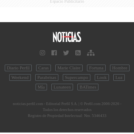
Espacio Publicitario
Diario Perfil
Caras
Marie Claire
Fortuna
Hombre
Weekend
Parabrisas
Supercampo
Look
Luz
Mía
Lunateen
BATimes
noticias.perfil.com - Editorial Perfil S.A.
| © Perfil.com 2006-2026 -
Todos los derechos reservados
Registro de Propiedad Intelectual: Nro. 5346433