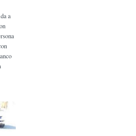
ida a
con
ersona
con
lanco
a