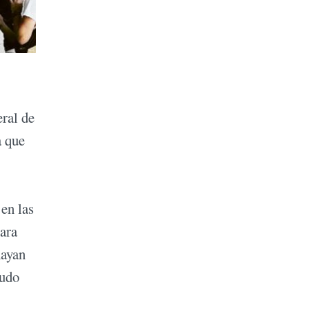
eral de
a que
en las
para
hayan
pudo