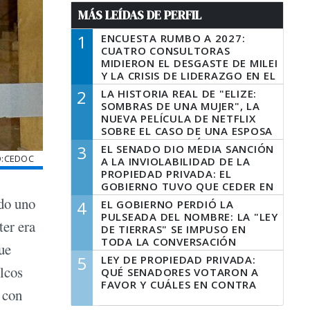
MÁS LEÍDAS DE PERFIL
1
ENCUESTA RUMBO A 2027:
CUATRO CONSULTORAS
MIDIERON EL DESGASTE DE MILEI
Y LA CRISIS DE LIDERAZGO EN EL
PERONISMO
2
LA HISTORIA REAL DE "ELIZE:
SOMBRAS DE UNA MUJER", LA
NUEVA PELÍCULA DE NETFLIX
SOBRE EL CASO DE UNA ESPOSA
QUE DESCUARTIZÓ A SU
3
EL SENADO DIO MEDIA SANCIÓN
MARIDO
O:CEDOC
A LA INVIOLABILIDAD DE LA
PROPIEDAD PRIVADA: EL
GOBIERNO TUVO QUE CEDER EN
LA LEY DEL MANEJO DEL FUEGO
ndo uno
4
EL GOBIERNO PERDIÓ LA
PULSEADA DEL NOMBRE: LA "LEY
ter era
DE TIERRAS" SE IMPUSO EN
TODA LA CONVERSACIÓN
ue
DIGITAL
5
LEY DE PROPIEDAD PRIVADA:
lcos
QUÉ SENADORES VOTARON A
FAVOR Y CUÁLES EN CONTRA
 con