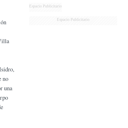
Espacio Publicitario
Espacio Publicitario
ión
illa
Isidro,
e no
or una
erpo
de