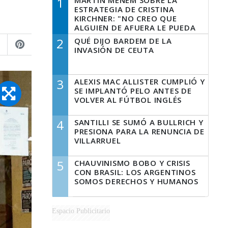
1
MARTÍN MENEM SOBRE LA
ESTRATEGIA DE CRISTINA
KIRCHNER: "NO CREO QUE
ALGUIEN DE AFUERA LE PUEDA
DECIR A LA JUSTICIA LO QUE
2
QUÉ DIJO BARDEM DE LA
TIENE QUE HACER"
INVASIÓN DE CEUTA
3
ALEXIS MAC ALLISTER CUMPLIÓ Y
SE IMPLANTÓ PELO ANTES DE
VOLVER AL FÚTBOL INGLÉS
4
SANTILLI SE SUMÓ A BULLRICH Y
PRESIONA PARA LA RENUNCIA DE
VILLARRUEL
5
CHAUVINISMO BOBO Y CRISIS
CON BRASIL: LOS ARGENTINOS
SOMOS DERECHOS Y HUMANOS
Espacio Publicitario