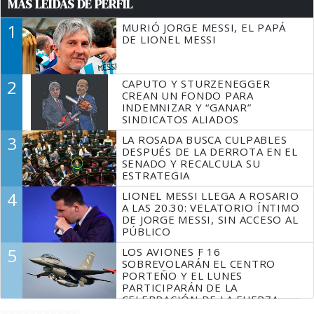
MÁS LEÍDAS DE PERFIL
1
MURIÓ JORGE MESSI, EL PAPÁ
DE LIONEL MESSI
2
CAPUTO Y STURZENEGGER
CREAN UN FONDO PARA
INDEMNIZAR Y “GANAR”
SINDICATOS ALIADOS
3
LA ROSADA BUSCA CULPABLES
DESPUÉS DE LA DERROTA EN EL
SENADO Y RECALCULA SU
ESTRATEGIA
4
LIONEL MESSI LLEGA A ROSARIO
A LAS 20.30: VELATORIO ÍNTIMO
DE JORGE MESSI, SIN ACCESO AL
PÚBLICO
5
LOS AVIONES F 16
SOBREVOLARÁN EL CENTRO
PORTEÑO Y EL LUNES
PARTICIPARÁN DE LA
CELEBRACIÓN DE LA FUERZA
AÉREA