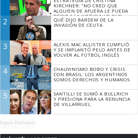
ESTRATEGIA DE CRISTINA
KIRCHNER: "NO CREO QUE
ALGUIEN DE AFUERA LE PUEDA
DECIR A LA JUSTICIA LO QUE
2
QUÉ DIJO BARDEM DE LA
TIENE QUE HACER"
INVASIÓN DE CEUTA
3
ALEXIS MAC ALLISTER CUMPLIÓ
Y SE IMPLANTÓ PELO ANTES DE
VOLVER AL FÚTBOL INGLÉS
4
CHAUVINISMO BOBO Y CRISIS
CON BRASIL: LOS ARGENTINOS
SOMOS DERECHOS Y HUMANOS
5
SANTILLI SE SUMÓ A BULLRICH
Y PRESIONA PARA LA RENUNCIA
DE VILLARRUEL
Espacio Publicitario