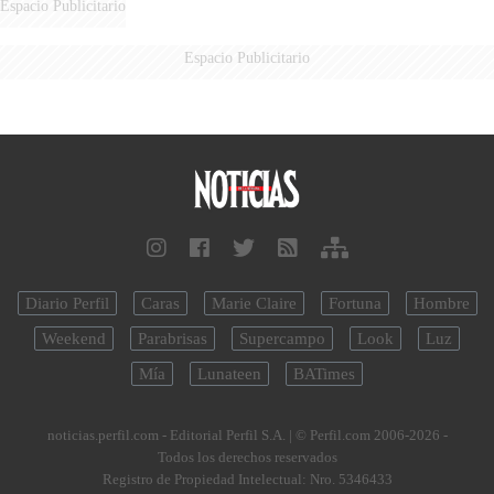
Espacio Publicitario
Espacio Publicitario
Diario Perfil
Caras
Marie Claire
Fortuna
Hombre
Weekend
Parabrisas
Supercampo
Look
Luz
Mía
Lunateen
BATimes
noticias.perfil.com - Editorial Perfil S.A.
| © Perfil.com 2006-2026 -
Todos los derechos reservados
Registro de Propiedad Intelectual: Nro. 5346433