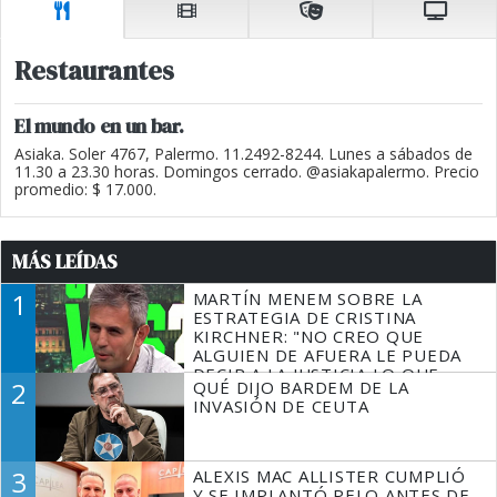
Restaurantes
El mundo en un bar.
Asiaka. Soler 4767, Palermo. 11.2492-8244. Lunes a sábados de
11.30 a 23.30 horas. Domingos cerrado. @asiakapalermo. Precio
promedio: $ 17.000.
MÁS LEÍDAS
1
MARTÍN MENEM SOBRE LA
ESTRATEGIA DE CRISTINA
KIRCHNER: "NO CREO QUE
ALGUIEN DE AFUERA LE PUEDA
DECIR A LA JUSTICIA LO QUE
2
QUÉ DIJO BARDEM DE LA
TIENE QUE HACER"
INVASIÓN DE CEUTA
3
ALEXIS MAC ALLISTER CUMPLIÓ
Y SE IMPLANTÓ PELO ANTES DE