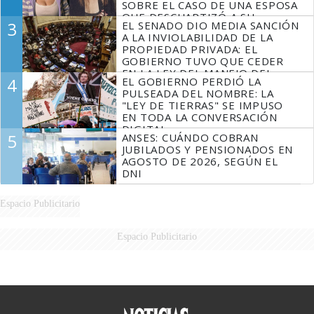
SOBRE EL CASO DE UNA ESPOSA
QUE DESCUARTIZÓ A SU
3
EL SENADO DIO MEDIA SANCIÓN
MARIDO
A LA INVIOLABILIDAD DE LA
PROPIEDAD PRIVADA: EL
GOBIERNO TUVO QUE CEDER
EN LA LEY DEL MANEJO DEL
4
EL GOBIERNO PERDIÓ LA
FUEGO
PULSEADA DEL NOMBRE: LA
"LEY DE TIERRAS" SE IMPUSO
EN TODA LA CONVERSACIÓN
DIGITAL
5
ANSES: CUÁNDO COBRAN
JUBILADOS Y PENSIONADOS EN
AGOSTO DE 2026, SEGÚN EL
DNI
Espacio Publicitario
Espacio Publicitario