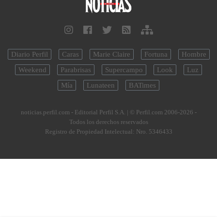
Diario Perfil
Caras
Marie Claire
Fortuna
Hombre
Weekend
Parabrisas
Supercampo
Look
Luz
Mía
Lunateen
BATimes
noticias.perfil.com - Editorial Perfil S.A.
| © Perfil.com 2006-2026 -
Todos los derechos reservados
Registro de Propiedad Intelectual: Nro. 5346433