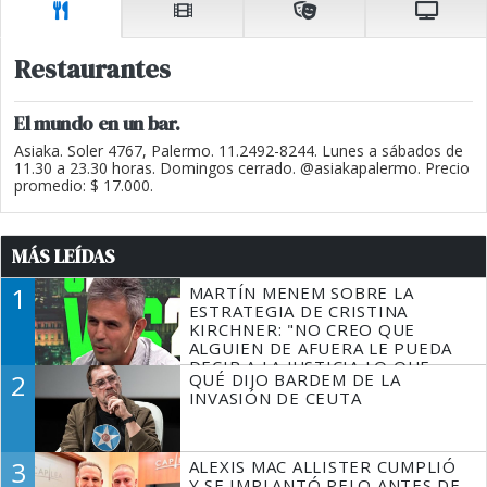
Restaurantes
El mundo en un bar.
Asiaka. Soler 4767, Palermo. 11.2492-8244. Lunes a sábados de
11.30 a 23.30 horas. Domingos cerrado. @asiakapalermo. Precio
promedio: $ 17.000.
MÁS LEÍDAS
1
MARTÍN MENEM SOBRE LA
ESTRATEGIA DE CRISTINA
KIRCHNER: "NO CREO QUE
ALGUIEN DE AFUERA LE PUEDA
DECIR A LA JUSTICIA LO QUE
2
QUÉ DIJO BARDEM DE LA
TIENE QUE HACER"
INVASIÓN DE CEUTA
3
ALEXIS MAC ALLISTER CUMPLIÓ
Y SE IMPLANTÓ PELO ANTES DE