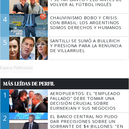
VOLVER AL FÚTBOL INGLÉS
4
CHAUVINISMO BOBO Y CRISIS
CON BRASIL: LOS ARGENTINOS
SOMOS DERECHOS Y HUMANOS
5
SANTILLI SE SUMÓ A BULLRICH
Y PRESIONA PARA LA RENUNCIA
DE VILLARRUEL
Espacio Publicitario
MÁS LEÍDAS DE PERFIL
1
AEROPUERTOS: EL "EMPLEADO
FALLADO" DEBE TOMAR UNA
DECISIÓN CRUCIAL SOBRE
EURNEKIAN Y SUS NEGOCIOS
2
EL BANCO CENTRAL NO PUDO
DAR PRECISIONES SOBRE UN
SOBRANTE DE $4 BILLONES: "EN