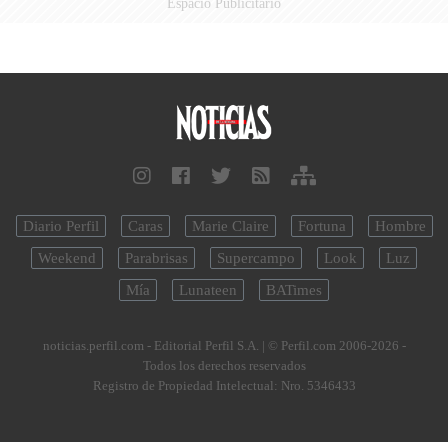
Espacio Publicitario
Diario Perfil
Caras
Marie Claire
Fortuna
Hombre
Weekend
Parabrisas
Supercampo
Look
Luz
Mía
Lunateen
BATimes
noticias.perfil.com - Editorial Perfil S.A.
| © Perfil.com 2006-2026 -
Todos los derechos reservados
Registro de Propiedad Intelectual: Nro. 5346433