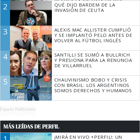
DECIR A LA JUSTICIA LO QUE
2
QUÉ DIJO BARDEM DE LA
TIENE QUE HACER"
INVASIÓN DE CEUTA
3
ALEXIS MAC ALLISTER CUMPLIÓ
Y SE IMPLANTÓ PELO ANTES DE
VOLVER AL FÚTBOL INGLÉS
4
SANTILLI SE SUMÓ A BULLRICH
Y PRESIONA PARA LA RENUNCIA
DE VILLARRUEL
5
CHAUVINISMO BOBO Y CRISIS
CON BRASIL: LOS ARGENTINOS
SOMOS DERECHOS Y HUMANOS
Espacio Publicitario
MÁS LEÍDAS DE PERFIL
1
¡MIRÁ EN VIVO +PERFIL!: UN