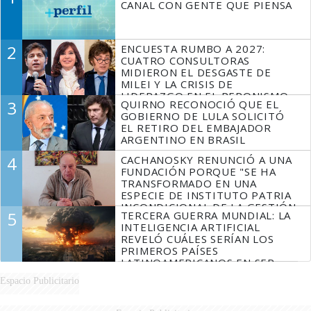
CANAL CON GENTE QUE PIENSA
2
ENCUESTA RUMBO A 2027:
CUATRO CONSULTORAS
MIDIERON EL DESGASTE DE
MILEI Y LA CRISIS DE
LIDERAZGO EN EL PERONISMO
3
QUIRNO RECONOCIÓ QUE EL
GOBIERNO DE LULA SOLICITÓ
EL RETIRO DEL EMBAJADOR
ARGENTINO EN BRASIL
4
CACHANOSKY RENUNCIÓ A UNA
FUNDACIÓN PORQUE "SE HA
TRANSFORMADO EN UNA
ESPECIE DE INSTITUTO PATRIA
INCONDICIONAL DE LA GESTIÓN
5
TERCERA GUERRA MUNDIAL: LA
DE MILEI"
INTELIGENCIA ARTIFICIAL
REVELÓ CUÁLES SERÍAN LOS
PRIMEROS PAÍSES
LATINOAMERICANOS EN SER
DERROTADOS
Espacio Publicitario