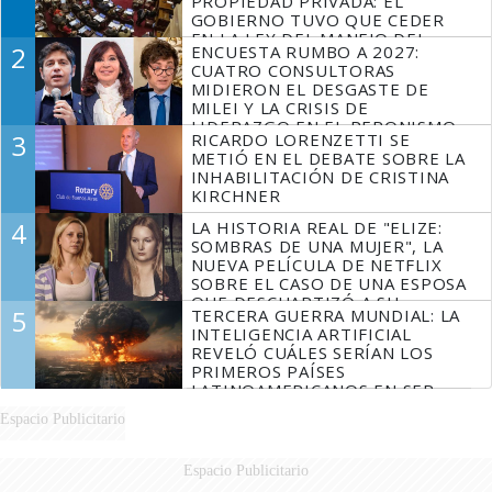
PROPIEDAD PRIVADA: EL
GOBIERNO TUVO QUE CEDER
EN LA LEY DEL MANEJO DEL
2
ENCUESTA RUMBO A 2027:
FUEGO
CUATRO CONSULTORAS
MIDIERON EL DESGASTE DE
MILEI Y LA CRISIS DE
LIDERAZGO EN EL PERONISMO
3
RICARDO LORENZETTI SE
METIÓ EN EL DEBATE SOBRE LA
INHABILITACIÓN DE CRISTINA
KIRCHNER
4
LA HISTORIA REAL DE "ELIZE:
SOMBRAS DE UNA MUJER", LA
NUEVA PELÍCULA DE NETFLIX
SOBRE EL CASO DE UNA ESPOSA
QUE DESCUARTIZÓ A SU
5
TERCERA GUERRA MUNDIAL: LA
MARIDO
INTELIGENCIA ARTIFICIAL
REVELÓ CUÁLES SERÍAN LOS
PRIMEROS PAÍSES
LATINOAMERICANOS EN SER
DERROTADOS
Espacio Publicitario
Espacio Publicitario