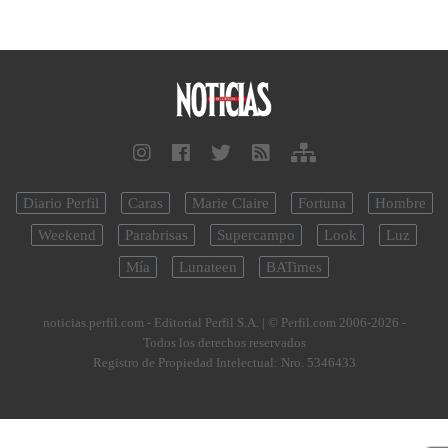
Diario Perfil
Caras
Marie Claire
Fortuna
Hombre
Weekend
Parabrisas
Supercampo
Look
Luz
Mía
Lunateen
BATimes
noticias.perfil.com - Editorial Perfil S.A.
| © Perfil.com 2006-2026 -
Todos los derechos reservados
Registro de Propiedad Intelectual: Nro. 5346433