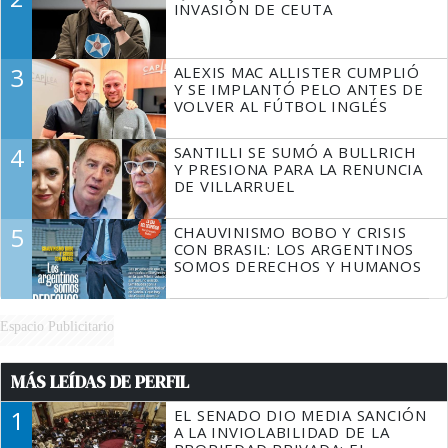
INVASIÓN DE CEUTA
3
ALEXIS MAC ALLISTER CUMPLIÓ
Y SE IMPLANTÓ PELO ANTES DE
VOLVER AL FÚTBOL INGLÉS
4
SANTILLI SE SUMÓ A BULLRICH
Y PRESIONA PARA LA RENUNCIA
DE VILLARRUEL
5
CHAUVINISMO BOBO Y CRISIS
CON BRASIL: LOS ARGENTINOS
SOMOS DERECHOS Y HUMANOS
Espacio Publicitario
MÁS LEÍDAS DE PERFIL
1
EL SENADO DIO MEDIA SANCIÓN
A LA INVIOLABILIDAD DE LA