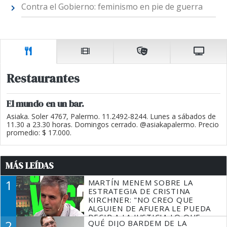
Contra el Gobierno: feminismo en pie de guerra
Restaurantes
El mundo en un bar.
Asiaka. Soler 4767, Palermo. 11.2492-8244. Lunes a sábados de
11.30 a 23.30 horas. Domingos cerrado. @asiakapalermo. Precio
promedio: $ 17.000.
MÁS LEÍDAS
1
MARTÍN MENEM SOBRE LA
ESTRATEGIA DE CRISTINA
KIRCHNER: "NO CREO QUE
ALGUIEN DE AFUERA LE PUEDA
DECIR A LA JUSTICIA LO QUE
2
QUÉ DIJO BARDEM DE LA
TIENE QUE HACER"