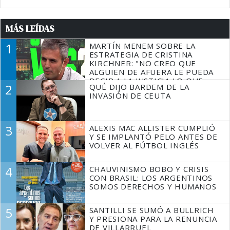
MÁS LEÍDAS
1
MARTÍN MENEM SOBRE LA
ESTRATEGIA DE CRISTINA
KIRCHNER: "NO CREO QUE
ALGUIEN DE AFUERA LE PUEDA
DECIR A LA JUSTICIA LO QUE
2
QUÉ DIJO BARDEM DE LA
TIENE QUE HACER"
INVASIÓN DE CEUTA
3
ALEXIS MAC ALLISTER CUMPLIÓ
Y SE IMPLANTÓ PELO ANTES DE
VOLVER AL FÚTBOL INGLÉS
4
CHAUVINISMO BOBO Y CRISIS
CON BRASIL: LOS ARGENTINOS
SOMOS DERECHOS Y HUMANOS
5
SANTILLI SE SUMÓ A BULLRICH
Y PRESIONA PARA LA RENUNCIA
DE VILLARRUEL