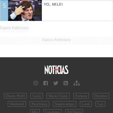
5
YO, MILEI
Espacio Publicitario
Espacio Publicitario
Diario Perfil
Caras
Marie Claire
Fortuna
Hombre
Weekend
Parabrisas
Supercampo
Look
Luz
Mía
Lunateen
BATimes