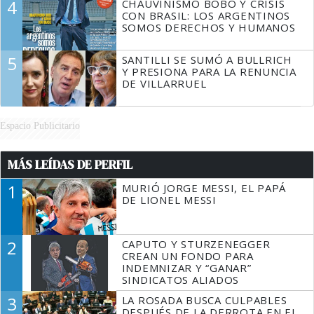
4
CHAUVINISMO BOBO Y CRISIS
CON BRASIL: LOS ARGENTINOS
SOMOS DERECHOS Y HUMANOS
5
SANTILLI SE SUMÓ A BULLRICH
Y PRESIONA PARA LA RENUNCIA
DE VILLARRUEL
Espacio Publicitario
MÁS LEÍDAS DE PERFIL
1
MURIÓ JORGE MESSI, EL PAPÁ
DE LIONEL MESSI
2
CAPUTO Y STURZENEGGER
CREAN UN FONDO PARA
INDEMNIZAR Y “GANAR”
SINDICATOS ALIADOS
3
LA ROSADA BUSCA CULPABLES
DESPUÉS DE LA DERROTA EN EL