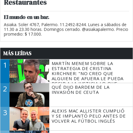
Restaurantes
El mundo en un bar.
Asiaka. Soler 4767, Palermo. 11.2492-8244. Lunes a sábados de
11.30 a 23.30 horas. Domingos cerrado. @asiakapalermo. Precio
promedio: $ 17.000.
MÁS LEÍDAS
1
MARTÍN MENEM SOBRE LA
ESTRATEGIA DE CRISTINA
KIRCHNER: "NO CREO QUE
ALGUIEN DE AFUERA LE PUEDA
DECIR A LA JUSTICIA LO QUE
2
QUÉ DIJO BARDEM DE LA
TIENE QUE HACER"
INVASIÓN DE CEUTA
3
ALEXIS MAC ALLISTER CUMPLIÓ
Y SE IMPLANTÓ PELO ANTES DE
VOLVER AL FÚTBOL INGLÉS