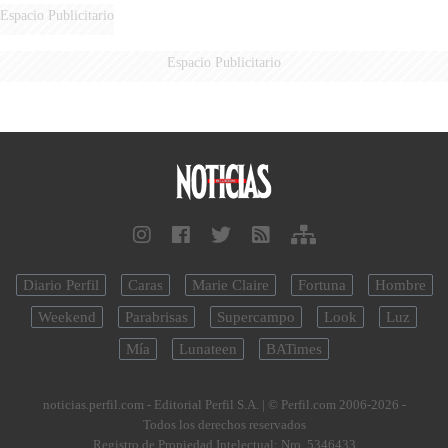
Espacio Publicitario
Espacio Publicitario
Diario Perfil
Caras
Marie Claire
Fortuna
Hombre
Weekend
Parabrisas
Supercampo
Look
Luz
Mía
Lunateen
BATimes
noticias.perfil.com - Editorial Perfil S.A.
| © Perfil.com 2006-2026 -
Todos los derechos reservados
Registro de Propiedad Intelectual: Nro. 5346433