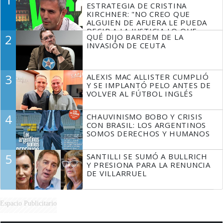
ESTRATEGIA DE CRISTINA
KIRCHNER: "NO CREO QUE
ALGUIEN DE AFUERA LE PUEDA
DECIR A LA JUSTICIA LO QUE
2
QUÉ DIJO BARDEM DE LA
TIENE QUE HACER"
INVASIÓN DE CEUTA
3
ALEXIS MAC ALLISTER CUMPLIÓ
Y SE IMPLANTÓ PELO ANTES DE
VOLVER AL FÚTBOL INGLÉS
4
CHAUVINISMO BOBO Y CRISIS
CON BRASIL: LOS ARGENTINOS
SOMOS DERECHOS Y HUMANOS
5
SANTILLI SE SUMÓ A BULLRICH
Y PRESIONA PARA LA RENUNCIA
DE VILLARRUEL
Espacio Publicitario