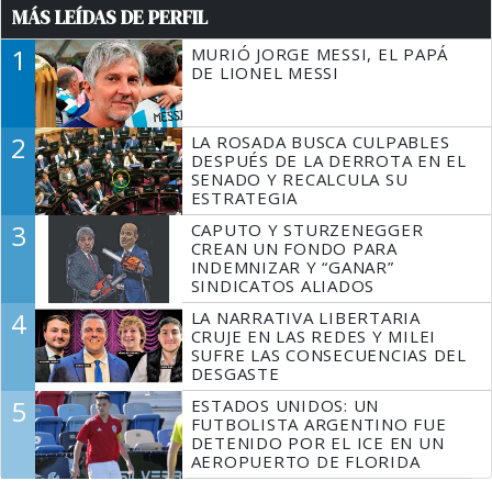
MÁS LEÍDAS DE PERFIL
1
MURIÓ JORGE MESSI, EL PAPÁ
DE LIONEL MESSI
2
LA ROSADA BUSCA CULPABLES
DESPUÉS DE LA DERROTA EN EL
SENADO Y RECALCULA SU
ESTRATEGIA
3
CAPUTO Y STURZENEGGER
CREAN UN FONDO PARA
INDEMNIZAR Y “GANAR”
SINDICATOS ALIADOS
4
LA NARRATIVA LIBERTARIA
CRUJE EN LAS REDES Y MILEI
SUFRE LAS CONSECUENCIAS DEL
DESGASTE
5
ESTADOS UNIDOS: UN
FUTBOLISTA ARGENTINO FUE
DETENIDO POR EL ICE EN UN
AEROPUERTO DE FLORIDA