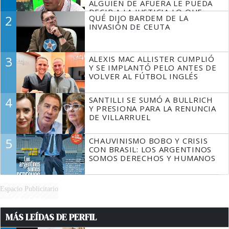
ALGUIEN DE AFUERA LE PUEDA
DECIR A LA JUSTICIA LO QUE
2
QUÉ DIJO BARDEM DE LA
TIENE QUE HACER"
INVASIÓN DE CEUTA
3
ALEXIS MAC ALLISTER CUMPLIÓ
Y SE IMPLANTÓ PELO ANTES DE
VOLVER AL FÚTBOL INGLÉS
4
SANTILLI SE SUMÓ A BULLRICH
Y PRESIONA PARA LA RENUNCIA
DE VILLARRUEL
5
CHAUVINISMO BOBO Y CRISIS
CON BRASIL: LOS ARGENTINOS
SOMOS DERECHOS Y HUMANOS
Espacio Publicitario
MÁS LEÍDAS DE PERFIL