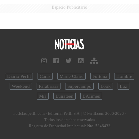
Espacio Publicitario
Diario Perfil
Caras
Marie Claire
Fortuna
Hombre
Weekend
Parabrisas
Supercampo
Look
Luz
Mía
Lunateen
BATimes
noticias.perfil.com - Editorial Perfil S.A.
| © Perfil.com 2006-2026 -
Todos los derechos reservados
Registro de Propiedad Intelectual: Nro. 5346433