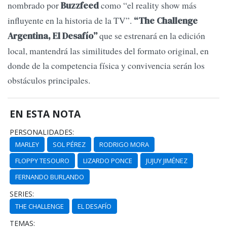
nombrado por
como “el reality show más
Buzzfeed
influyente en la historia de la TV”.
“The Challenge
que se estrenará en la edición
Argentina, El Desafío”
local, mantendrá las similitudes del formato original, en
donde de la competencia física y convivencia serán los
obstáculos principales.
EN ESTA NOTA
PERSONALIDADES:
MARLEY
SOL PÉREZ
RODRIGO MORA
FLOPPY TESOURO
LIZARDO PONCE
JUJUY JIMÉNEZ
FERNANDO BURLANDO
SERIES:
THE CHALLENGE
EL DESAFÍO
TEMAS: