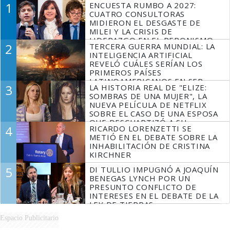
1
ENCUESTA RUMBO A 2027:
CUATRO CONSULTORAS
MIDIERON EL DESGASTE DE
MILEI Y LA CRISIS DE
LIDERAZGO EN EL PERONISMO
2
TERCERA GUERRA MUNDIAL: LA
INTELIGENCIA ARTIFICIAL
REVELÓ CUÁLES SERÍAN LOS
PRIMEROS PAÍSES
LATINOAMERICANOS EN SER
3
LA HISTORIA REAL DE "ELIZE:
DERROTADOS
SOMBRAS DE UNA MUJER", LA
NUEVA PELÍCULA DE NETFLIX
SOBRE EL CASO DE UNA ESPOSA
QUE DESCUARTIZÓ A SU
4
RICARDO LORENZETTI SE
MARIDO
METIÓ EN EL DEBATE SOBRE LA
INHABILITACIÓN DE CRISTINA
KIRCHNER
5
DI TULLIO IMPUGNÓ A JOAQUÍN
BENEGAS LYNCH POR UN
PRESUNTO CONFLICTO DE
INTERESES EN EL DEBATE DE LA
LEY DE TIERRAS
Espacio Publicitario