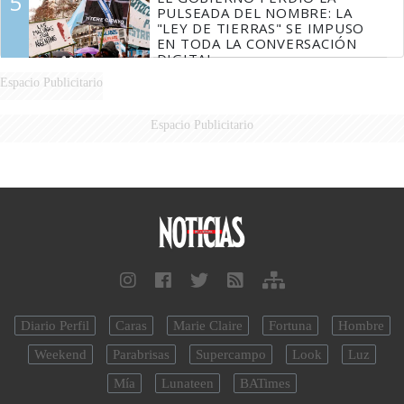
5
PULSEADA DEL NOMBRE: LA
"LEY DE TIERRAS" SE IMPUSO
EN TODA LA CONVERSACIÓN
DIGITAL
Espacio Publicitario
Espacio Publicitario
Diario Perfil
Caras
Marie Claire
Fortuna
Hombre
Weekend
Parabrisas
Supercampo
Look
Luz
Mía
Lunateen
BATimes