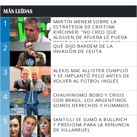
MÁS LEÍDAS
1
MARTÍN MENEM SOBRE LA
ESTRATEGIA DE CRISTINA
KIRCHNER: "NO CREO QUE
ALGUIEN DE AFUERA LE PUEDA
DECIR A LA JUSTICIA LO QUE
2
QUÉ DIJO BARDEM DE LA
TIENE QUE HACER"
INVASIÓN DE CEUTA
3
ALEXIS MAC ALLISTER CUMPLIÓ
Y SE IMPLANTÓ PELO ANTES DE
VOLVER AL FÚTBOL INGLÉS
4
CHAUVINISMO BOBO Y CRISIS
CON BRASIL: LOS ARGENTINOS
SOMOS DERECHOS Y HUMANOS
5
SANTILLI SE SUMÓ A BULLRICH
Y PRESIONA PARA LA RENUNCIA
DE VILLARRUEL