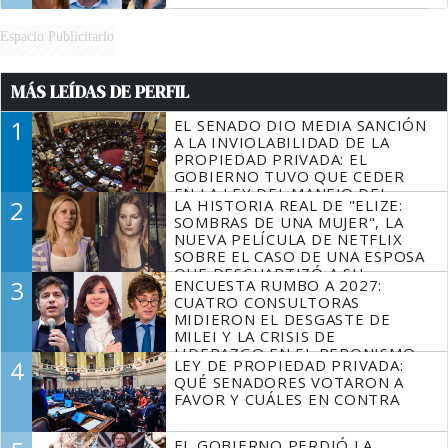
Espacio Publicitario
MÁS LEÍDAS DE PERFIL
1
EL SENADO DIO MEDIA SANCIÓN
A LA INVIOLABILIDAD DE LA
PROPIEDAD PRIVADA: EL
GOBIERNO TUVO QUE CEDER
EN LA LEY DEL MANEJO DEL
2
LA HISTORIA REAL DE "ELIZE:
FUEGO
SOMBRAS DE UNA MUJER", LA
NUEVA PELÍCULA DE NETFLIX
SOBRE EL CASO DE UNA ESPOSA
QUE DESCUARTIZÓ A SU
3
ENCUESTA RUMBO A 2027:
MARIDO
CUATRO CONSULTORAS
MIDIERON EL DESGASTE DE
MILEI Y LA CRISIS DE
LIDERAZGO EN EL PERONISMO
4
LEY DE PROPIEDAD PRIVADA:
QUÉ SENADORES VOTARON A
FAVOR Y CUÁLES EN CONTRA
EL GOBIERNO PERDIÓ LA