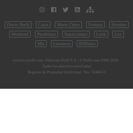
Diario Perfil
Caras
Marie Claire
Fortuna
Hombre
Weekend
Parabrisas
Supercampo
Look
Luz
Mía
Lunateen
BATimes
noticias.perfil.com - Editorial Perfil S.A.
| © Perfil.com 2006-2026 -
Todos los derechos reservados
Registro de Propiedad Intelectual: Nro. 5346433