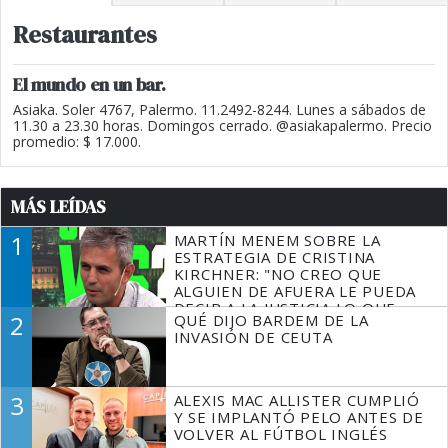
Restaurantes
El mundo en un bar.
Asiaka. Soler 4767, Palermo. 11.2492-8244. Lunes a sábados de
11.30 a 23.30 horas. Domingos cerrado. @asiakapalermo. Precio
promedio: $ 17.000.
MÁS LEÍDAS
1
MARTÍN MENEM SOBRE LA
ESTRATEGIA DE CRISTINA
KIRCHNER: "NO CREO QUE
ALGUIEN DE AFUERA LE PUEDA
DECIR A LA JUSTICIA LO QUE
2
QUÉ DIJO BARDEM DE LA
TIENE QUE HACER"
INVASIÓN DE CEUTA
3
ALEXIS MAC ALLISTER CUMPLIÓ
Y SE IMPLANTÓ PELO ANTES DE
VOLVER AL FÚTBOL INGLÉS