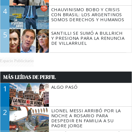
4
CHAUVINISMO BOBO Y CRISIS
CON BRASIL: LOS ARGENTINOS
SOMOS DERECHOS Y HUMANOS
5
SANTILLI SE SUMÓ A BULLRICH
Y PRESIONA PARA LA RENUNCIA
DE VILLARRUEL
Espacio Publicitario
MÁS LEÍDAS DE PERFIL
1
ALGO PASÓ
2
LIONEL MESSI ARRIBÓ POR LA
NOCHE A ROSARIO PARA
DESPEDIR EN FAMILIA A SU
PADRE JORGE