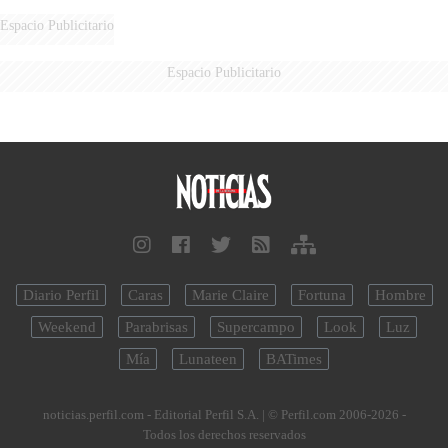
Espacio Publicitario
Espacio Publicitario
Diario Perfil
Caras
Marie Claire
Fortuna
Hombre
Weekend
Parabrisas
Supercampo
Look
Luz
Mía
Lunateen
BATimes
noticias.perfil.com - Editorial Perfil S.A.
| © Perfil.com 2006-2026 -
Todos los derechos reservados