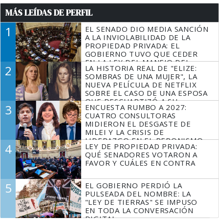
MÁS LEÍDAS DE PERFIL
1
EL SENADO DIO MEDIA SANCIÓN
A LA INVIOLABILIDAD DE LA
PROPIEDAD PRIVADA: EL
GOBIERNO TUVO QUE CEDER
EN LA LEY DEL MANEJO DEL
2
LA HISTORIA REAL DE "ELIZE:
FUEGO
SOMBRAS DE UNA MUJER", LA
NUEVA PELÍCULA DE NETFLIX
SOBRE EL CASO DE UNA ESPOSA
QUE DESCUARTIZÓ A SU
3
ENCUESTA RUMBO A 2027:
MARIDO
CUATRO CONSULTORAS
MIDIERON EL DESGASTE DE
MILEI Y LA CRISIS DE
LIDERAZGO EN EL PERONISMO
4
LEY DE PROPIEDAD PRIVADA:
QUÉ SENADORES VOTARON A
FAVOR Y CUÁLES EN CONTRA
5
EL GOBIERNO PERDIÓ LA
PULSEADA DEL NOMBRE: LA
"LEY DE TIERRAS" SE IMPUSO
EN TODA LA CONVERSACIÓN
DIGITAL