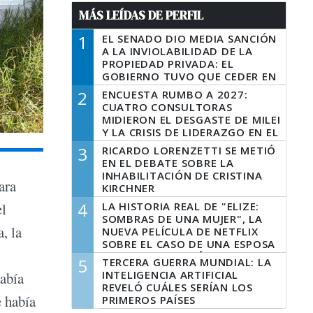
MÁS LEÍDAS DE PERFIL
1
EL SENADO DIO MEDIA SANCIÓN
A LA INVIOLABILIDAD DE LA
PROPIEDAD PRIVADA: EL
GOBIERNO TUVO QUE CEDER EN
LA LEY DEL MANEJO DEL FUEGO
2
ENCUESTA RUMBO A 2027:
CUATRO CONSULTORAS
MIDIERON EL DESGASTE DE MILEI
Y LA CRISIS DE LIDERAZGO EN EL
PERONISMO
3
RICARDO LORENZETTI SE METIÓ
EN EL DEBATE SOBRE LA
INHABILITACIÓN DE CRISTINA
ara
KIRCHNER
4
LA HISTORIA REAL DE "ELIZE:
el
SOMBRAS DE UNA MUJER", LA
, la
NUEVA PELÍCULA DE NETFLIX
SOBRE EL CASO DE UNA ESPOSA
QUE DESCUARTIZÓ A SU
5
TERCERA GUERRA MUNDIAL: LA
MARIDO
INTELIGENCIA ARTIFICIAL
había
REVELÓ CUÁLES SERÍAN LOS
e había
PRIMEROS PAÍSES
LATINOAMERICANOS EN SER