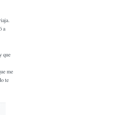
iaja.
ó a
y que
 que me
do te