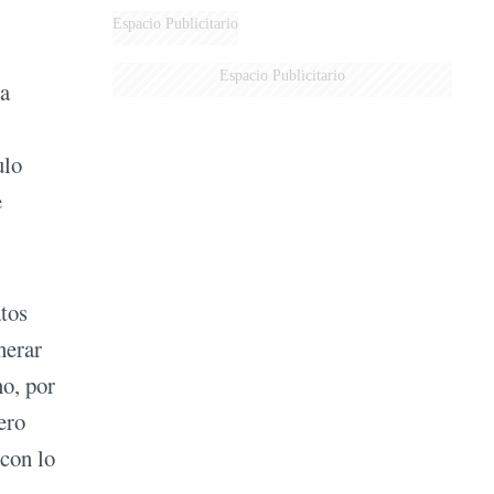
DERROTADOS
Espacio Publicitario
Espacio Publicitario
ta
ulo
e
tos
nerar
no, por
ero
 con lo