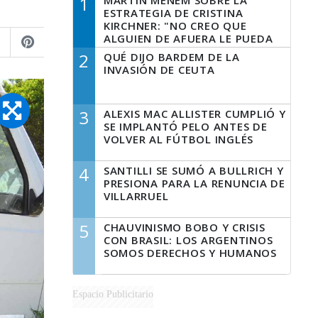
1
MARTÍN MENEM SOBRE LA
ESTRATEGIA DE CRISTINA
KIRCHNER: "NO CREO QUE
ALGUIEN DE AFUERA LE PUEDA
DECIR A LA JUSTICIA LO QUE
2
QUÉ DIJO BARDEM DE LA
TIENE QUE HACER"
INVASIÓN DE CEUTA
3
ALEXIS MAC ALLISTER CUMPLIÓ Y
SE IMPLANTÓ PELO ANTES DE
VOLVER AL FÚTBOL INGLÉS
4
SANTILLI SE SUMÓ A BULLRICH Y
PRESIONA PARA LA RENUNCIA DE
VILLARRUEL
5
CHAUVINISMO BOBO Y CRISIS
CON BRASIL: LOS ARGENTINOS
SOMOS DERECHOS Y HUMANOS
Espacio Publicitario