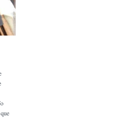
e
e
Yo
 que