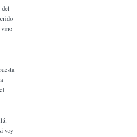
 del
uerido
 vino
puesta
la
el
lá.
si voy