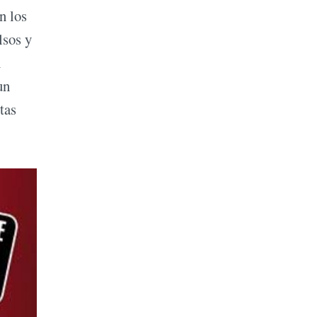
n los
lsos y
n
un
tas