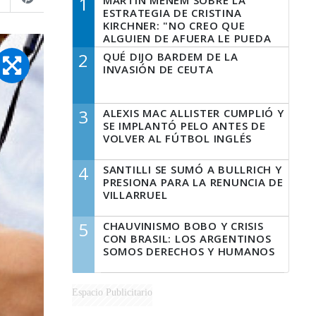
1
MARTÍN MENEM SOBRE LA
ESTRATEGIA DE CRISTINA
KIRCHNER: "NO CREO QUE
ALGUIEN DE AFUERA LE PUEDA
DECIR A LA JUSTICIA LO QUE
2
QUÉ DIJO BARDEM DE LA
TIENE QUE HACER"
INVASIÓN DE CEUTA
3
ALEXIS MAC ALLISTER CUMPLIÓ Y
SE IMPLANTÓ PELO ANTES DE
VOLVER AL FÚTBOL INGLÉS
4
SANTILLI SE SUMÓ A BULLRICH Y
PRESIONA PARA LA RENUNCIA DE
VILLARRUEL
5
CHAUVINISMO BOBO Y CRISIS
CON BRASIL: LOS ARGENTINOS
SOMOS DERECHOS Y HUMANOS
Espacio Publicitario