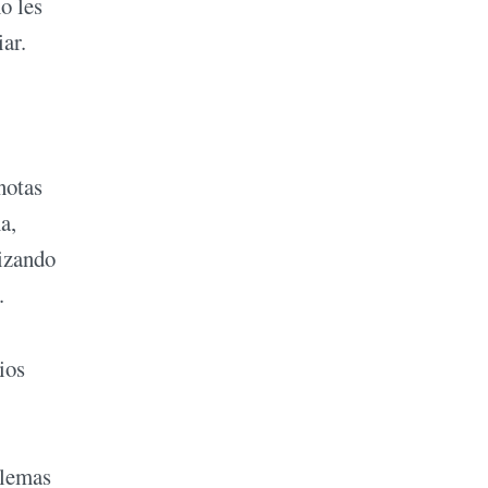
o les
ar.
notas
a,
lizando
.
ios
blemas