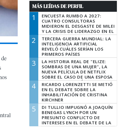
MÁS LEÍDAS DE PERFIL
1
ENCUESTA RUMBO A 2027:
CUATRO CONSULTORAS
MIDIERON EL DESGASTE DE MILEI
Y LA CRISIS DE LIDERAZGO EN EL
PERONISMO
2
TERCERA GUERRA MUNDIAL: LA
INTELIGENCIA ARTIFICIAL
REVELÓ CUÁLES SERÍAN LOS
PRIMEROS PAÍSES
 de
LATINOAMERICANOS EN SER
3
LA HISTORIA REAL DE "ELIZE:
DERROTADOS
s
SOMBRAS DE UNA MUJER", LA
NUEVA PELÍCULA DE NETFLIX
nos
SOBRE EL CASO DE UNA ESPOSA
QUE DESCUARTIZÓ A SU
4
RICARDO LORENZETTI SE METIÓ
MARIDO
EN EL DEBATE SOBRE LA
INHABILITACIÓN DE CRISTINA
KIRCHNER
5
DI TULLIO IMPUGNÓ A JOAQUÍN
BENEGAS LYNCH POR UN
ntral
PRESUNTO CONFLICTO DE
INTERESES EN EL DEBATE DE LA
LEY DE TIERRAS