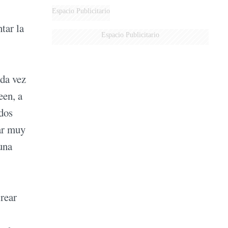
Espacio Publicitario
tar la
Espacio Publicitario
ada vez
een, a
odos
ar muy
una
rrear