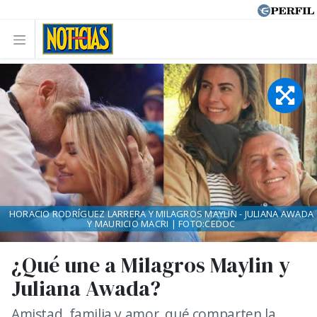
HORACIO RODRÍGUEZ LARRERA Y MILAGROS MAYLIN - JULIANA AWADA
Y MAURICIO MACRI | FOTO:CEDOC
¿Qué une a Milagros Maylin y
Juliana Awada?
Amistad, familia y amor, qué comparten la