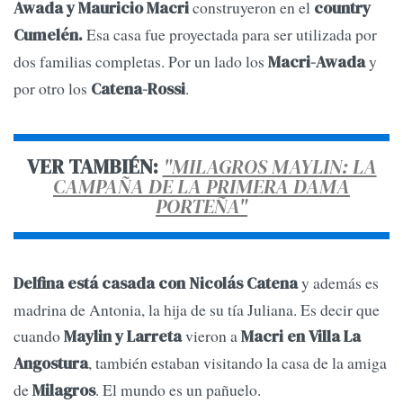
construyeron en el
Awada y Mauricio Macri
country
Esa casa fue proyectada para ser utilizada por
Cumelén.
dos familias completas. Por un lado los
y
Macri-Awada
por otro los
.
Catena-Rossi
VER TAMBIÉN:
"MILAGROS MAYLIN: LA
CAMPAÑA DE LA PRIMERA DAMA
PORTEÑA"
y además es
Delfina está casada con Nicolás Catena
madrina de Antonia, la hija de su tía Juliana. Es decir que
cuando
vieron a
Maylin y Larreta
Macri en Villa La
, también estaban visitando la casa de la amiga
Angostura
de
. El mundo es un pañuelo.
Milagros