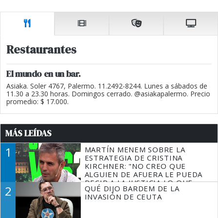
Restaurantes
El mundo en un bar.
Asiaka. Soler 4767, Palermo. 11.2492-8244. Lunes a sábados de
11.30 a 23.30 horas. Domingos cerrado. @asiakapalermo. Precio
promedio: $ 17.000.
MÁS LEÍDAS
1
MARTÍN MENEM SOBRE LA
ESTRATEGIA DE CRISTINA
KIRCHNER: "NO CREO QUE
ALGUIEN DE AFUERA LE PUEDA
DECIR A LA JUSTICIA LO QUE
2
QUÉ DIJO BARDEM DE LA
TIENE QUE HACER"
INVASIÓN DE CEUTA