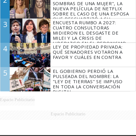
SOMBRAS DE UNA MUJER", LA
NUEVA PELÍCULA DE NETFLIX
SOBRE EL CASO DE UNA ESPOSA
QUE DESCUARTIZÓ A SU
3
ENCUESTA RUMBO A 2027:
MARIDO
CUATRO CONSULTORAS
MIDIERON EL DESGASTE DE
MILEI Y LA CRISIS DE
LIDERAZGO EN EL PERONISMO
4
LEY DE PROPIEDAD PRIVADA:
QUÉ SENADORES VOTARON A
FAVOR Y CUÁLES EN CONTRA
5
EL GOBIERNO PERDIÓ LA
PULSEADA DEL NOMBRE: LA
"LEY DE TIERRAS" SE IMPUSO
EN TODA LA CONVERSACIÓN
DIGITAL
Espacio Publicitario
Espacio Publicitario