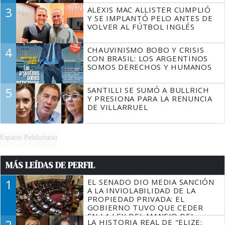
3
ALEXIS MAC ALLISTER CUMPLIÓ
Y SE IMPLANTÓ PELO ANTES DE
VOLVER AL FÚTBOL INGLÉS
4
CHAUVINISMO BOBO Y CRISIS
CON BRASIL: LOS ARGENTINOS
SOMOS DERECHOS Y HUMANOS
5
SANTILLI SE SUMÓ A BULLRICH
Y PRESIONA PARA LA RENUNCIA
DE VILLARRUEL
Espacio Publicitario
MÁS LEÍDAS DE PERFIL
1
EL SENADO DIO MEDIA SANCIÓN
A LA INVIOLABILIDAD DE LA
PROPIEDAD PRIVADA: EL
GOBIERNO TUVO QUE CEDER
EN LA LEY DEL MANEJO DEL
2
LA HISTORIA REAL DE "ELIZE:
FUEGO