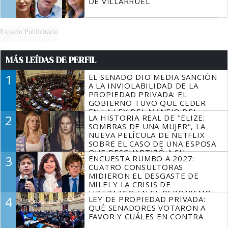
DE VILLARRUEL
Espacio Publicitario
MÁS LEÍDAS DE PERFIL
1
EL SENADO DIO MEDIA SANCIÓN
A LA INVIOLABILIDAD DE LA
PROPIEDAD PRIVADA: EL
GOBIERNO TUVO QUE CEDER
EN LA LEY DEL MANEJO DEL
2
LA HISTORIA REAL DE "ELIZE:
FUEGO
SOMBRAS DE UNA MUJER", LA
NUEVA PELÍCULA DE NETFLIX
SOBRE EL CASO DE UNA ESPOSA
QUE DESCUARTIZÓ A SU
3
ENCUESTA RUMBO A 2027:
MARIDO
CUATRO CONSULTORAS
MIDIERON EL DESGASTE DE
MILEI Y LA CRISIS DE
LIDERAZGO EN EL PERONISMO
4
LEY DE PROPIEDAD PRIVADA:
QUÉ SENADORES VOTARON A
FAVOR Y CUÁLES EN CONTRA