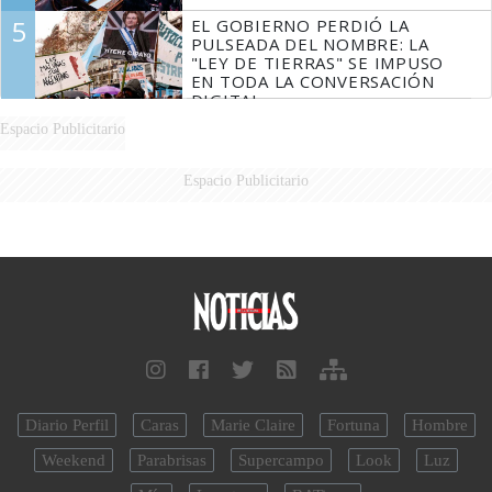
5
EL GOBIERNO PERDIÓ LA
PULSEADA DEL NOMBRE: LA
"LEY DE TIERRAS" SE IMPUSO
EN TODA LA CONVERSACIÓN
DIGITAL
Espacio Publicitario
Espacio Publicitario
Diario Perfil
Caras
Marie Claire
Fortuna
Hombre
Weekend
Parabrisas
Supercampo
Look
Luz