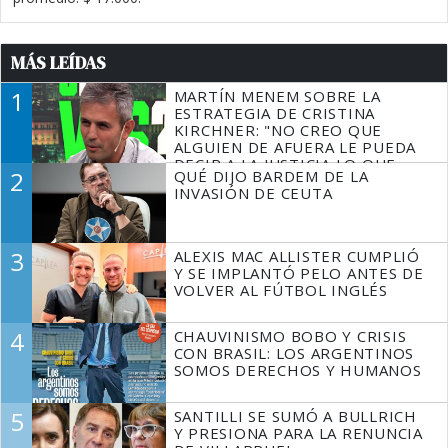
MÁS LEÍDAS
1
MARTÍN MENEM SOBRE LA
ESTRATEGIA DE CRISTINA
KIRCHNER: "NO CREO QUE
ALGUIEN DE AFUERA LE PUEDA
DECIR A LA JUSTICIA LO QUE
2
QUÉ DIJO BARDEM DE LA
TIENE QUE HACER"
INVASIÓN DE CEUTA
3
ALEXIS MAC ALLISTER CUMPLIÓ
Y SE IMPLANTÓ PELO ANTES DE
VOLVER AL FÚTBOL INGLÉS
4
CHAUVINISMO BOBO Y CRISIS
CON BRASIL: LOS ARGENTINOS
SOMOS DERECHOS Y HUMANOS
5
SANTILLI SE SUMÓ A BULLRICH
Y PRESIONA PARA LA RENUNCIA