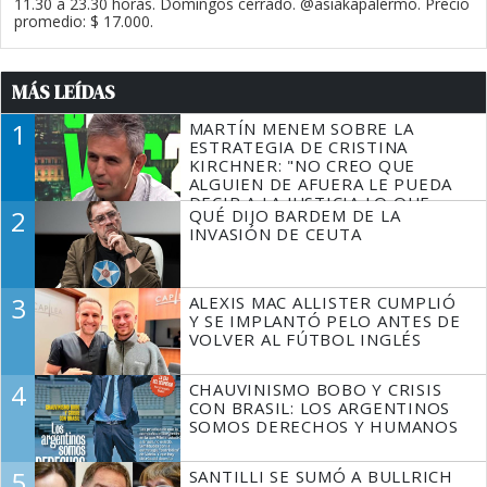
11.30 a 23.30 horas. Domingos cerrado. @asiakapalermo. Precio
promedio: $ 17.000.
MÁS LEÍDAS
1
MARTÍN MENEM SOBRE LA
ESTRATEGIA DE CRISTINA
KIRCHNER: "NO CREO QUE
ALGUIEN DE AFUERA LE PUEDA
DECIR A LA JUSTICIA LO QUE
2
QUÉ DIJO BARDEM DE LA
TIENE QUE HACER"
INVASIÓN DE CEUTA
3
ALEXIS MAC ALLISTER CUMPLIÓ
Y SE IMPLANTÓ PELO ANTES DE
VOLVER AL FÚTBOL INGLÉS
4
CHAUVINISMO BOBO Y CRISIS
CON BRASIL: LOS ARGENTINOS
SOMOS DERECHOS Y HUMANOS
5
SANTILLI SE SUMÓ A BULLRICH