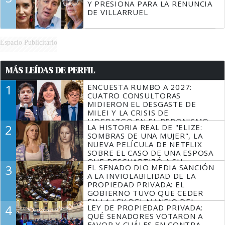
Y PRESIONA PARA LA RENUNCIA
DE VILLARRUEL
Espacio Publicitario
MÁS LEÍDAS DE PERFIL
1
ENCUESTA RUMBO A 2027:
CUATRO CONSULTORAS
MIDIERON EL DESGASTE DE
MILEI Y LA CRISIS DE
LIDERAZGO EN EL PERONISMO
2
LA HISTORIA REAL DE "ELIZE:
SOMBRAS DE UNA MUJER", LA
NUEVA PELÍCULA DE NETFLIX
SOBRE EL CASO DE UNA ESPOSA
QUE DESCUARTIZÓ A SU
3
EL SENADO DIO MEDIA SANCIÓN
MARIDO
A LA INVIOLABILIDAD DE LA
PROPIEDAD PRIVADA: EL
GOBIERNO TUVO QUE CEDER
EN LA LEY DEL MANEJO DEL
4
LEY DE PROPIEDAD PRIVADA:
FUEGO
QUÉ SENADORES VOTARON A
FAVOR Y CUÁLES EN CONTRA