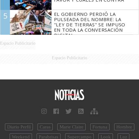
5
EL GOBIERNO PERDIÓ LA
PULSEADA DEL NOMBRE: LA
"LEY DE TIERRAS" SE IMPUSO
EN TODA LA CONVERSACIÓN
DIGITAL
Espacio Publicitario
Espacio Publicitario
Diario Perfil
Caras
Marie Claire
Fortuna
Hombre
Weekend
Parabrisas
Supercampo
Look
Luz