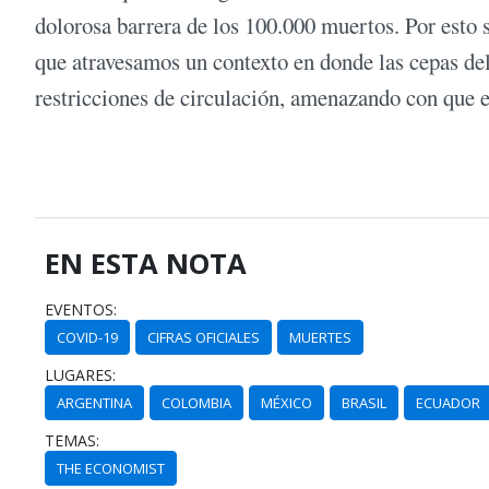
dolorosa barrera de los 100.000 muertos. Por esto 
que atravesamos un contexto en donde las cepas del
restricciones de circulación, amenazando con que 
EN ESTA NOTA
EVENTOS:
COVID-19
CIFRAS OFICIALES
MUERTES
LUGARES:
ARGENTINA
COLOMBIA
MÉXICO
BRASIL
ECUADOR
TEMAS:
THE ECONOMIST