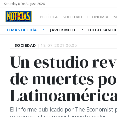
Saturday 8 De August, 2026
POLÍTICA
SOCIEDAD
ECONOMÍA
M
TEMAS DEL DÍA
JAVIER MILEI
DIEGO SANTI
SOCIEDAD |
18-07-2021 00:05
Un estudio re
de muertes po
Latinoaméric
El informe publicado por The Economist pr
inferiores a las supuestamente reales.