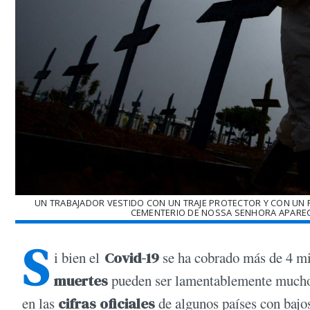
UN TRABAJADOR VESTIDO CON UN TRAJE PROTECTOR Y CON UN P
CEMENTERIO DE NOSSA SENHORA APARECID
S
i bien el
Covid-19
se ha cobrado más de 4 mi
muertes
pueden ser lamentablemente mucho m
en las
cifras oficiales
de algunos países con bajos