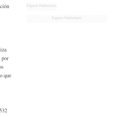
nción
Espacio Publicitario
Espacio Publicitario
liza
 por
os
io que
2532