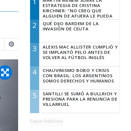
1
MARTÍN MENEM SOBRE LA
ESTRATEGIA DE CRISTINA
KIRCHNER: "NO CREO QUE
ALGUIEN DE AFUERA LE PUEDA
DECIR A LA JUSTICIA LO QUE
2
QUÉ DIJO BARDEM DE LA
TIENE QUE HACER"
INVASIÓN DE CEUTA
3
ALEXIS MAC ALLISTER CUMPLIÓ Y
SE IMPLANTÓ PELO ANTES DE
VOLVER AL FÚTBOL INGLÉS
4
CHAUVINISMO BOBO Y CRISIS
CON BRASIL: LOS ARGENTINOS
SOMOS DERECHOS Y HUMANOS
5
SANTILLI SE SUMÓ A BULLRICH Y
PRESIONA PARA LA RENUNCIA DE
VILLARRUEL
Espacio Publicitario