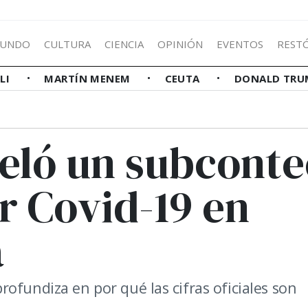
UNDO
CULTURA
CIENCIA
OPINIÓN
EVENTOS
REST
LLI
MARTÍN MENEM
CEUTA
DONALD TRU
veló un subcont
r Covid-19 en
a
ofundiza en por qué las cifras oficiales son