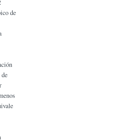
2
pico de
a
ación
 de
r
 menos
uivale
a