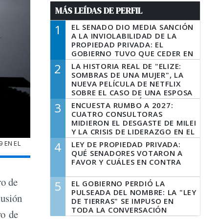
MÁS LEÍDAS DE PERFIL
1
EL SENADO DIO MEDIA SANCIÓN
A LA INVIOLABILIDAD DE LA
PROPIEDAD PRIVADA: EL
GOBIERNO TUVO QUE CEDER EN
LA LEY DEL MANEJO DEL FUEGO
2
LA HISTORIA REAL DE "ELIZE:
SOMBRAS DE UNA MUJER", LA
NUEVA PELÍCULA DE NETFLIX
SOBRE EL CASO DE UNA ESPOSA
QUE DESCUARTIZÓ A SU
3
ENCUESTA RUMBO A 2027:
MARIDO
CUATRO CONSULTORAS
MIDIERON EL DESGASTE DE MILEI
Y LA CRISIS DE LIDERAZGO EN EL
PERONISMO
 EN EL
4
LEY DE PROPIEDAD PRIVADA:
QUÉ SENADORES VOTARON A
FAVOR Y CUÁLES EN CONTRA
ro de
5
EL GOBIERNO PERDIÓ LA
PULSEADA DEL NOMBRE: LA "LEY
lusión
DE TIERRAS" SE IMPUSO EN
TODA LA CONVERSACIÓN
vo de
DIGITAL