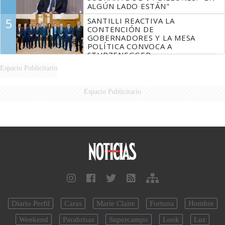
ALGÚN LADO ESTÁN"
5
SANTILLI REACTIVA LA
CONTENCIÓN DE
GOBERNADORES Y LA MESA
POLÍTICA CONVOCA A
STURZENEGGER
Espacio Publicitario
Espacio Publicitario
Diario Perfil
Caras
Marie Claire
Fortuna
Hombre
Weekend
Parabrisas
Supercampo
Look
Luz