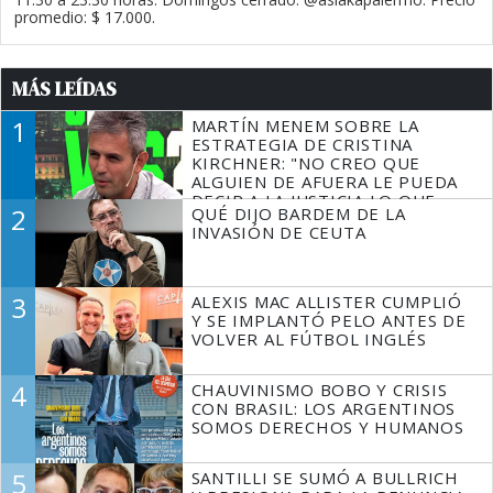
promedio: $ 17.000.
MÁS LEÍDAS
1
MARTÍN MENEM SOBRE LA
ESTRATEGIA DE CRISTINA
KIRCHNER: "NO CREO QUE
ALGUIEN DE AFUERA LE PUEDA
DECIR A LA JUSTICIA LO QUE
2
QUÉ DIJO BARDEM DE LA
TIENE QUE HACER"
INVASIÓN DE CEUTA
3
ALEXIS MAC ALLISTER CUMPLIÓ
Y SE IMPLANTÓ PELO ANTES DE
VOLVER AL FÚTBOL INGLÉS
4
CHAUVINISMO BOBO Y CRISIS
CON BRASIL: LOS ARGENTINOS
SOMOS DERECHOS Y HUMANOS
5
SANTILLI SE SUMÓ A BULLRICH