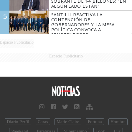
SOBRANTE DE $4 BILLONES: "EN
ALGÚN LADO ESTÁN"
5
SANTILLI REACTIVA LA
CONTENCIÓN DE
GOBERNADORES Y LA MESA
POLÍTICA CONVOCA A
STURZENEGGER
Espacio Publicitario
Espacio Publicitario
Diario Perfil
Caras
Marie Claire
Fortuna
Hombre
Weekend
Parabrisas
Supercampo
Look
Luz