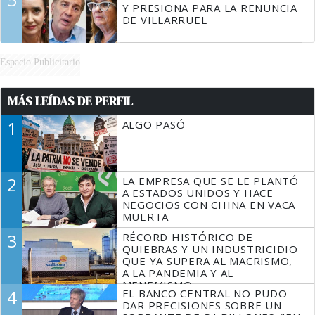
Y PRESIONA PARA LA RENUNCIA
DE VILLARRUEL
Espacio Publicitario
MÁS LEÍDAS DE PERFIL
1
ALGO PASÓ
2
LA EMPRESA QUE SE LE PLANTÓ
A ESTADOS UNIDOS Y HACE
NEGOCIOS CON CHINA EN VACA
MUERTA
3
RÉCORD HISTÓRICO DE
QUIEBRAS Y UN INDUSTRICIDIO
QUE YA SUPERA AL MACRISMO,
A LA PANDEMIA Y AL
MENEMISMO
4
EL BANCO CENTRAL NO PUDO
DAR PRECISIONES SOBRE UN