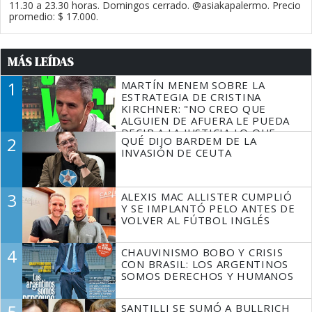
11.30 a 23.30 horas. Domingos cerrado. @asiakapalermo. Precio
promedio: $ 17.000.
MÁS LEÍDAS
1
MARTÍN MENEM SOBRE LA
ESTRATEGIA DE CRISTINA
KIRCHNER: "NO CREO QUE
ALGUIEN DE AFUERA LE PUEDA
DECIR A LA JUSTICIA LO QUE
2
QUÉ DIJO BARDEM DE LA
TIENE QUE HACER"
INVASIÓN DE CEUTA
3
ALEXIS MAC ALLISTER CUMPLIÓ
Y SE IMPLANTÓ PELO ANTES DE
VOLVER AL FÚTBOL INGLÉS
4
CHAUVINISMO BOBO Y CRISIS
CON BRASIL: LOS ARGENTINOS
SOMOS DERECHOS Y HUMANOS
5
SANTILLI SE SUMÓ A BULLRICH