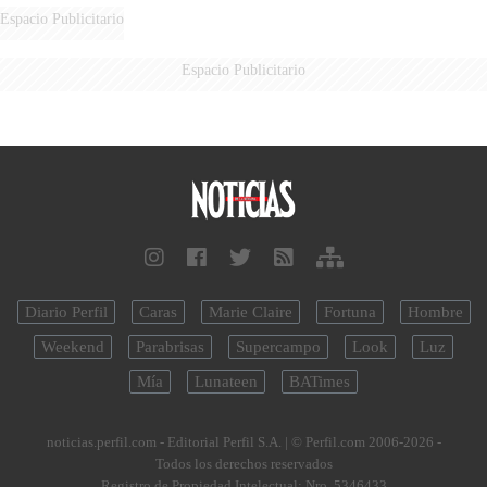
Espacio Publicitario
Espacio Publicitario
Diario Perfil
Caras
Marie Claire
Fortuna
Hombre
Weekend
Parabrisas
Supercampo
Look
Luz
Mía
Lunateen
BATimes
noticias.perfil.com - Editorial Perfil S.A.
| © Perfil.com 2006-2026 -
Todos los derechos reservados
Registro de Propiedad Intelectual: Nro. 5346433