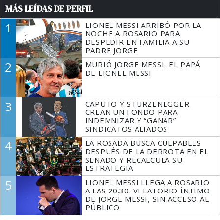
MÁS LEÍDAS DE PERFIL
1
LIONEL MESSI ARRIBÓ POR LA
NOCHE A ROSARIO PARA
DESPEDIR EN FAMILIA A SU
PADRE JORGE
2
MURIÓ JORGE MESSI, EL PAPÁ
DE LIONEL MESSI
3
CAPUTO Y STURZENEGGER
CREAN UN FONDO PARA
INDEMNIZAR Y “GANAR”
SINDICATOS ALIADOS
4
LA ROSADA BUSCA CULPABLES
DESPUÉS DE LA DERROTA EN EL
SENADO Y RECALCULA SU
ESTRATEGIA
5
LIONEL MESSI LLEGA A ROSARIO
A LAS 20.30: VELATORIO ÍNTIMO
DE JORGE MESSI, SIN ACCESO AL
PÚBLICO