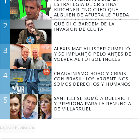
1
ESTRATEGIA DE CRISTINA
KIRCHNER: "NO CREO QUE
ALGUIEN DE AFUERA LE PUEDA
DECIR A LA JUSTICIA LO QUE
2
QUÉ DIJO BARDEM DE LA
TIENE QUE HACER"
INVASIÓN DE CEUTA
3
ALEXIS MAC ALLISTER CUMPLIÓ
Y SE IMPLANTÓ PELO ANTES DE
VOLVER AL FÚTBOL INGLÉS
4
CHAUVINISMO BOBO Y CRISIS
CON BRASIL: LOS ARGENTINOS
SOMOS DERECHOS Y HUMANOS
5
SANTILLI SE SUMÓ A BULLRICH
Y PRESIONA PARA LA RENUNCIA
DE VILLARRUEL
Espacio Publicitario