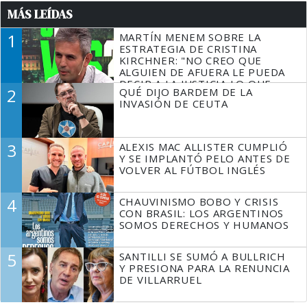
MÁS LEÍDAS
1
MARTÍN MENEM SOBRE LA
ESTRATEGIA DE CRISTINA
KIRCHNER: "NO CREO QUE
ALGUIEN DE AFUERA LE PUEDA
DECIR A LA JUSTICIA LO QUE
2
QUÉ DIJO BARDEM DE LA
TIENE QUE HACER"
INVASIÓN DE CEUTA
3
ALEXIS MAC ALLISTER CUMPLIÓ
Y SE IMPLANTÓ PELO ANTES DE
VOLVER AL FÚTBOL INGLÉS
4
CHAUVINISMO BOBO Y CRISIS
CON BRASIL: LOS ARGENTINOS
SOMOS DERECHOS Y HUMANOS
5
SANTILLI SE SUMÓ A BULLRICH
Y PRESIONA PARA LA RENUNCIA
DE VILLARRUEL