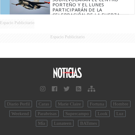
PORTEÑO Y EL LUNES
PARTICIPARÁN DE LA
CELEBRACIÓN DE LA FUERZA
AÉREA
Espacio Publicitario
Espacio Publicitario
Diario Perfil
Caras
Marie Claire
Fortuna
Hombre
Weekend
Parabrisas
Supercampo
Look
Luz
Mía
Lunateen
BATimes