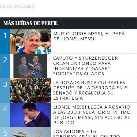
Espacio Publicitario
MÁS LEÍDAS DE PERFIL
1
MURIÓ JORGE MESSI, EL PAPÁ
DE LIONEL MESSI
2
CAPUTO Y STURZENEGGER
CREAN UN FONDO PARA
INDEMNIZAR Y “GANAR”
SINDICATOS ALIADOS
3
LA ROSADA BUSCA CULPABLES
DESPUÉS DE LA DERROTA EN EL
SENADO Y RECALCULA SU
ESTRATEGIA
4
LIONEL MESSI LLEGA A ROSARIO
A LAS 20.30: VELATORIO ÍNTIMO
DE JORGE MESSI, SIN ACCESO AL
PÚBLICO
5
LOS AVIONES F 16
SOBREVOLARÁN EL CENTRO