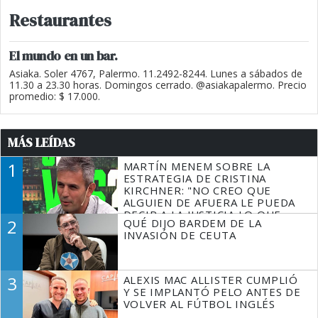
Restaurantes
El mundo en un bar.
Asiaka. Soler 4767, Palermo. 11.2492-8244. Lunes a sábados de
11.30 a 23.30 horas. Domingos cerrado. @asiakapalermo. Precio
promedio: $ 17.000.
MÁS LEÍDAS
1
MARTÍN MENEM SOBRE LA
ESTRATEGIA DE CRISTINA
KIRCHNER: "NO CREO QUE
ALGUIEN DE AFUERA LE PUEDA
DECIR A LA JUSTICIA LO QUE
2
QUÉ DIJO BARDEM DE LA
TIENE QUE HACER"
INVASIÓN DE CEUTA
3
ALEXIS MAC ALLISTER CUMPLIÓ
Y SE IMPLANTÓ PELO ANTES DE
VOLVER AL FÚTBOL INGLÉS