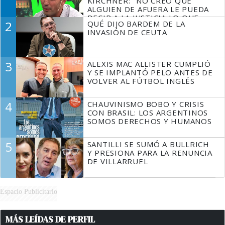
KIRCHNER: "NO CREO QUE
ALGUIEN DE AFUERA LE PUEDA
DECIR A LA JUSTICIA LO QUE
2
QUÉ DIJO BARDEM DE LA
TIENE QUE HACER"
INVASIÓN DE CEUTA
3
ALEXIS MAC ALLISTER CUMPLIÓ
Y SE IMPLANTÓ PELO ANTES DE
VOLVER AL FÚTBOL INGLÉS
4
CHAUVINISMO BOBO Y CRISIS
CON BRASIL: LOS ARGENTINOS
SOMOS DERECHOS Y HUMANOS
5
SANTILLI SE SUMÓ A BULLRICH
Y PRESIONA PARA LA RENUNCIA
DE VILLARRUEL
Espacio Publicitario
MÁS LEÍDAS DE PERFIL