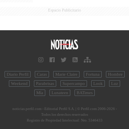
Espacio Publicitario
Diario Perfil
Caras
Marie Claire
Fortuna
Hombre
Weekend
Parabrisas
Supercampo
Look
Luz
Mía
Lunateen
BATimes
noticias.perfil.com - Editorial Perfil S.A.
| © Perfil.com 2006-2026 -
Todos los derechos reservados
Registro de Propiedad Intelectual: Nro. 5346433