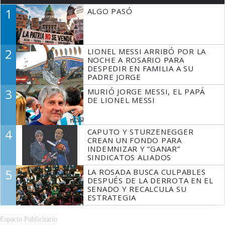
1
ALGO PASÓ
2
LIONEL MESSI ARRIBÓ POR LA
NOCHE A ROSARIO PARA
DESPEDIR EN FAMILIA A SU
PADRE JORGE
3
MURIÓ JORGE MESSI, EL PAPÁ
DE LIONEL MESSI
4
CAPUTO Y STURZENEGGER
CREAN UN FONDO PARA
INDEMNIZAR Y “GANAR”
SINDICATOS ALIADOS
5
LA ROSADA BUSCA CULPABLES
DESPUÉS DE LA DERROTA EN EL
SENADO Y RECALCULA SU
ESTRATEGIA
Espacio Publicitario