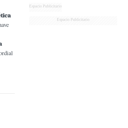
Espacio Publicitario
tica
Espacio Publicitario
nave
a
ordial