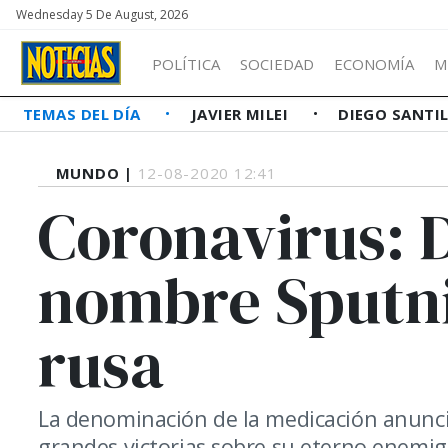
Wednesday 5 De August, 2026
POLÍTICA
SOCIEDAD
ECONOMÍA
M
TEMAS DEL DÍA
JAVIER MILEI
DIEGO SANTI
MUNDO |
12-08-2020 12:41
Coronavirus: 
nombre Sputni
rusa
La denominación de la medicación anuncia
grandes victorias sobre su eterno enemig