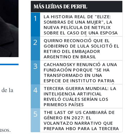
MÁS LEÍDAS DE PERFIL
1
LA HISTORIA REAL DE "ELIZE:
SOMBRAS DE UNA MUJER", LA
NUEVA PELÍCULA DE NETFLIX
SOBRE EL CASO DE UNA ESPOSA
QUE DESCUARTIZÓ A SU
2
QUIRNO RECONOCIÓ QUE EL
MARIDO
GOBIERNO DE LULA SOLICITÓ EL
RETIRO DEL EMBAJADOR
ARGENTINO EN BRASIL
3
CACHANOSKY RENUNCIÓ A UNA
FUNDACIÓN PORQUE "SE HA
TRANSFORMADO EN UNA
ESPECIE DE INSTITUTO PATRIA
INCONDICIONAL DE LA GESTIÓN
4
TERCERA GUERRA MUNDIAL: LA
 de la
DE MILEI"
INTELIGENCIA ARTIFICIAL
REVELÓ CUÁLES SERÍAN LOS
PRIMEROS PAÍSES
LATINOAMERICANOS EN SER
5
THE LAST OF US CAMBIARÁ DE
DERROTADOS
GÉNERO EN 2027: EL
VOLANTAZO NARRATIVO QUE
PREPARA HBO PARA LA TERCERA
usos.
TEMPORADA