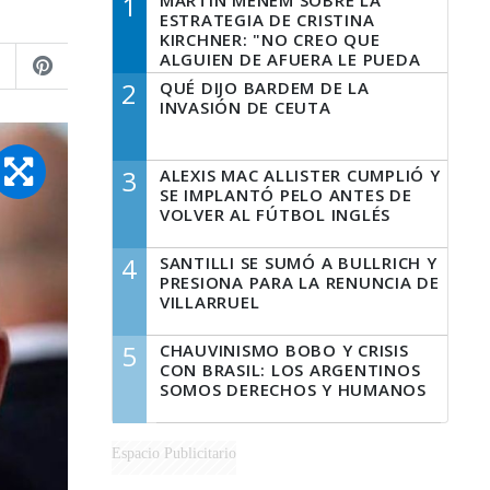
1
MARTÍN MENEM SOBRE LA
ESTRATEGIA DE CRISTINA
KIRCHNER: "NO CREO QUE
ALGUIEN DE AFUERA LE PUEDA
DECIR A LA JUSTICIA LO QUE
2
QUÉ DIJO BARDEM DE LA
TIENE QUE HACER"
INVASIÓN DE CEUTA
3
ALEXIS MAC ALLISTER CUMPLIÓ Y
SE IMPLANTÓ PELO ANTES DE
VOLVER AL FÚTBOL INGLÉS
4
SANTILLI SE SUMÓ A BULLRICH Y
PRESIONA PARA LA RENUNCIA DE
VILLARRUEL
5
CHAUVINISMO BOBO Y CRISIS
CON BRASIL: LOS ARGENTINOS
SOMOS DERECHOS Y HUMANOS
Espacio Publicitario