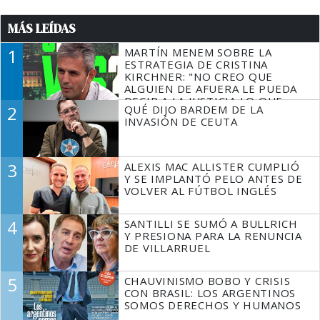
MÁS LEÍDAS
1
MARTÍN MENEM SOBRE LA
ESTRATEGIA DE CRISTINA
KIRCHNER: "NO CREO QUE
ALGUIEN DE AFUERA LE PUEDA
DECIR A LA JUSTICIA LO QUE
2
QUÉ DIJO BARDEM DE LA
TIENE QUE HACER"
INVASIÓN DE CEUTA
3
ALEXIS MAC ALLISTER CUMPLIÓ
Y SE IMPLANTÓ PELO ANTES DE
VOLVER AL FÚTBOL INGLÉS
4
SANTILLI SE SUMÓ A BULLRICH
Y PRESIONA PARA LA RENUNCIA
DE VILLARRUEL
5
CHAUVINISMO BOBO Y CRISIS
CON BRASIL: LOS ARGENTINOS
SOMOS DERECHOS Y HUMANOS