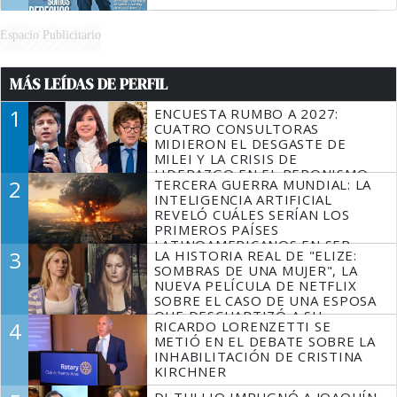
Espacio Publicitario
MÁS LEÍDAS DE PERFIL
1
ENCUESTA RUMBO A 2027:
CUATRO CONSULTORAS
MIDIERON EL DESGASTE DE
MILEI Y LA CRISIS DE
LIDERAZGO EN EL PERONISMO
2
TERCERA GUERRA MUNDIAL: LA
INTELIGENCIA ARTIFICIAL
REVELÓ CUÁLES SERÍAN LOS
PRIMEROS PAÍSES
LATINOAMERICANOS EN SER
3
LA HISTORIA REAL DE "ELIZE:
DERROTADOS
SOMBRAS DE UNA MUJER", LA
NUEVA PELÍCULA DE NETFLIX
SOBRE EL CASO DE UNA ESPOSA
QUE DESCUARTIZÓ A SU
4
RICARDO LORENZETTI SE
MARIDO
METIÓ EN EL DEBATE SOBRE LA
INHABILITACIÓN DE CRISTINA
KIRCHNER
DI TULLIO IMPUGNÓ A JOAQUÍN