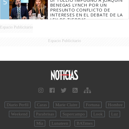
5
BENEGAS LYNCH POR UN
PRESUNTO CONFLICTO DE
INTERESES EN EL DEBATE DE LA
LEY DE TIERRAS
Espacio Publicitario
Espacio Publicitario
Diario Perfil
Caras
Marie Claire
Fortuna
Hombre
Weekend
Parabrisas
Supercampo
Look
Luz
Mía
Lunateen
BATimes