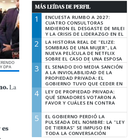
MÁS LEÍDAS DE PERFIL
1
ENCUESTA RUMBO A 2027:
CUATRO CONSULTORAS
MIDIERON EL DESGASTE DE MILEI
Y LA CRISIS DE LIDERAZGO EN EL
PERONISMO
2
LA HISTORIA REAL DE "ELIZE:
SOMBRAS DE UNA MUJER", LA
NUEVA PELÍCULA DE NETFLIX
SOBRE EL CASO DE UNA ESPOSA
VERENDO
QUE DESCUARTIZÓ A SU
3
EL SENADO DIO MEDIA SANCIÓN
 Y DPA
MARIDO
A LA INVIOLABILIDAD DE LA
PROPIEDAD PRIVADA: EL
GOBIERNO TUVO QUE CEDER EN
ano.
La
LA LEY DEL MANEJO DEL FUEGO
4
LEY DE PROPIEDAD PRIVADA:
QUÉ SENADORES VOTARON A
FAVOR Y CUÁLES EN CONTRA
5
EL GOBIERNO PERDIÓ LA
PULSEADA DEL NOMBRE: LA "LEY
 es
DE TIERRAS" SE IMPUSO EN
TODA LA CONVERSACIÓN
o
DIGITAL