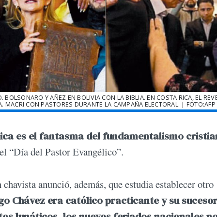
 BOLSONARO Y AÑEZ EN BOLIVIA CON LA BIBLIA. EN COSTA RICA, EL RE
. MACRI CON PASTORES DURANTE LA CAMPAÑA ELECTORAL. | FOTO:AFP
ica es el fantasma del fundamentalismo cristi
el “Día del Pastor Evangélico”.
n chavista anunció, además, que estudia establecer otro
go Chávez era católico practicante y su sucesor
tos lunáticos, los nuevos feriados nacionales n