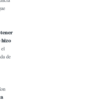
que
btener
 hizo
 el
ada de
C
on
la