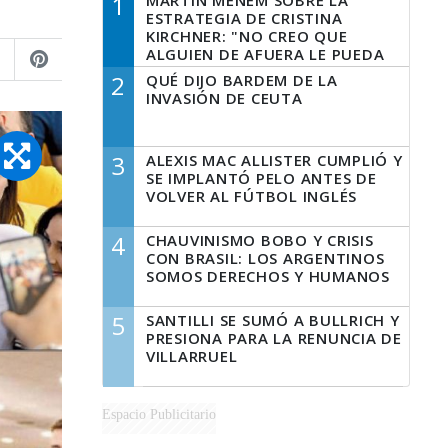
1
MARTÍN MENEM SOBRE LA
ESTRATEGIA DE CRISTINA
KIRCHNER: "NO CREO QUE
ALGUIEN DE AFUERA LE PUEDA
DECIR A LA JUSTICIA LO QUE
2
QUÉ DIJO BARDEM DE LA
TIENE QUE HACER"
INVASIÓN DE CEUTA
3
ALEXIS MAC ALLISTER CUMPLIÓ Y
SE IMPLANTÓ PELO ANTES DE
VOLVER AL FÚTBOL INGLÉS
4
CHAUVINISMO BOBO Y CRISIS
CON BRASIL: LOS ARGENTINOS
SOMOS DERECHOS Y HUMANOS
5
SANTILLI SE SUMÓ A BULLRICH Y
PRESIONA PARA LA RENUNCIA DE
VILLARRUEL
Espacio Publicitario