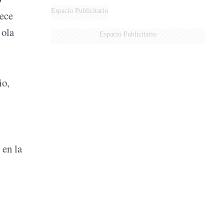
Espacio Publicitario
rece
 ola
Espacio Publicitario
io,
 en la