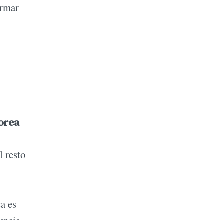
ormar
Corea
l resto
a es
uncia