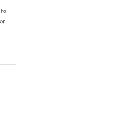
uba
or