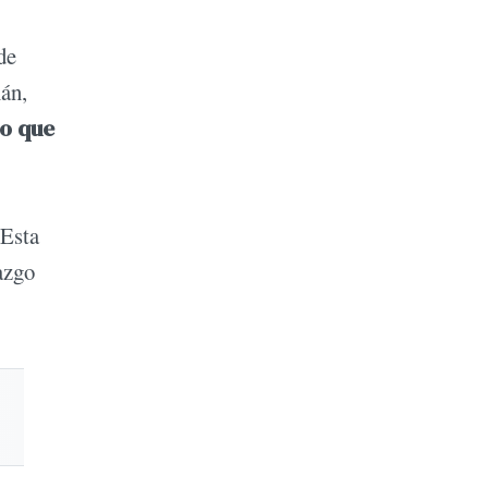
de
án,
do que
 Esta
azgo