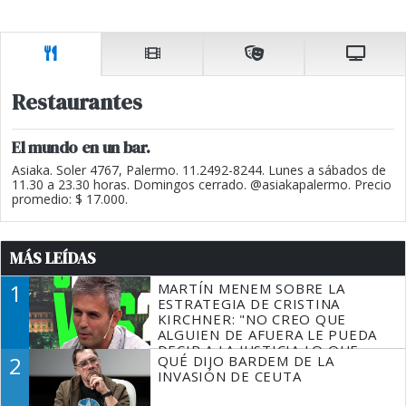
Restaurantes
El mundo en un bar.
Asiaka. Soler 4767, Palermo. 11.2492-8244. Lunes a sábados de
11.30 a 23.30 horas. Domingos cerrado. @asiakapalermo. Precio
promedio: $ 17.000.
MÁS LEÍDAS
1
MARTÍN MENEM SOBRE LA
ESTRATEGIA DE CRISTINA
KIRCHNER: "NO CREO QUE
ALGUIEN DE AFUERA LE PUEDA
DECIR A LA JUSTICIA LO QUE
2
QUÉ DIJO BARDEM DE LA
TIENE QUE HACER"
INVASIÓN DE CEUTA