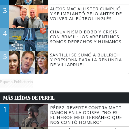
3
ALEXIS MAC ALLISTER CUMPLIÓ
Y SE IMPLANTÓ PELO ANTES DE
VOLVER AL FÚTBOL INGLÉS
4
CHAUVINISMO BOBO Y CRISIS
CON BRASIL: LOS ARGENTINOS
SOMOS DERECHOS Y HUMANOS
5
SANTILLI SE SUMÓ A BULLRICH
Y PRESIONA PARA LA RENUNCIA
DE VILLARRUEL
Espacio Publicitario
MÁS LEÍDAS DE PERFIL
1
PÉREZ-REVERTE CONTRA MATT
DAMON EN LA ODISEA: "NO ES
EL HÉROE MEDITERRÁNEO QUE
NOS CONTÓ HOMERO"