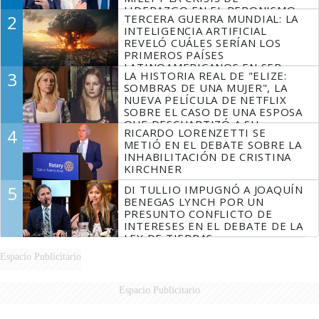
LIDERAZGO EN EL PERONISMO
2
TERCERA GUERRA MUNDIAL: LA
INTELIGENCIA ARTIFICIAL
REVELÓ CUÁLES SERÍAN LOS
PRIMEROS PAÍSES
LATINOAMERICANOS EN SER
3
LA HISTORIA REAL DE "ELIZE:
DERROTADOS
SOMBRAS DE UNA MUJER", LA
NUEVA PELÍCULA DE NETFLIX
SOBRE EL CASO DE UNA ESPOSA
QUE DESCUARTIZÓ A SU
4
RICARDO LORENZETTI SE
MARIDO
METIÓ EN EL DEBATE SOBRE LA
INHABILITACIÓN DE CRISTINA
KIRCHNER
5
DI TULLIO IMPUGNÓ A JOAQUÍN
BENEGAS LYNCH POR UN
PRESUNTO CONFLICTO DE
INTERESES EN EL DEBATE DE LA
LEY DE TIERRAS
Espacio Publicitario
Espacio Publicitario