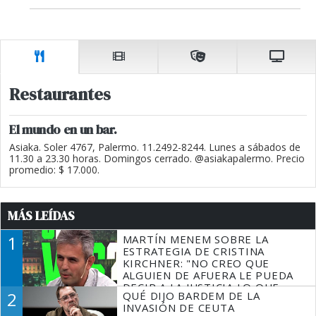
Restaurantes
El mundo en un bar.
Asiaka. Soler 4767, Palermo. 11.2492-8244. Lunes a sábados de
11.30 a 23.30 horas. Domingos cerrado. @asiakapalermo. Precio
promedio: $ 17.000.
MÁS LEÍDAS
1
MARTÍN MENEM SOBRE LA
ESTRATEGIA DE CRISTINA
KIRCHNER: "NO CREO QUE
ALGUIEN DE AFUERA LE PUEDA
DECIR A LA JUSTICIA LO QUE
2
QUÉ DIJO BARDEM DE LA
TIENE QUE HACER"
INVASIÓN DE CEUTA