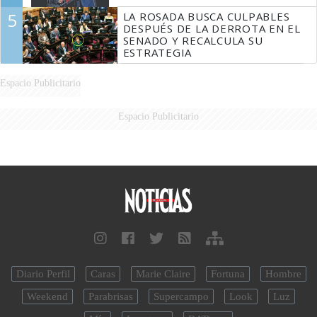
5
LA ROSADA BUSCA CULPABLES
DESPUÉS DE LA DERROTA EN EL
SENADO Y RECALCULA SU
ESTRATEGIA
Espacio Publicitario
Espacio Publicitario
Diario Perfil
Caras
Marie Claire
Fortuna
Hombre
Weekend
Parabrisas
Supercampo
Look
Luz