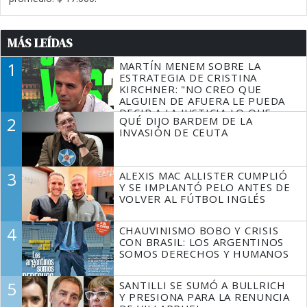
MÁS LEÍDAS
1
MARTÍN MENEM SOBRE LA
ESTRATEGIA DE CRISTINA
KIRCHNER: "NO CREO QUE
ALGUIEN DE AFUERA LE PUEDA
DECIR A LA JUSTICIA LO QUE
2
QUÉ DIJO BARDEM DE LA
TIENE QUE HACER"
INVASIÓN DE CEUTA
3
ALEXIS MAC ALLISTER CUMPLIÓ
Y SE IMPLANTÓ PELO ANTES DE
VOLVER AL FÚTBOL INGLÉS
4
CHAUVINISMO BOBO Y CRISIS
CON BRASIL: LOS ARGENTINOS
SOMOS DERECHOS Y HUMANOS
5
SANTILLI SE SUMÓ A BULLRICH
Y PRESIONA PARA LA RENUNCIA