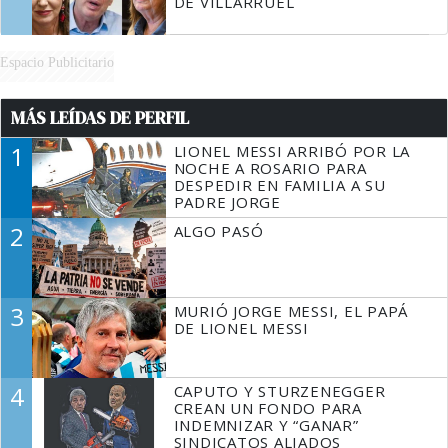
DE VILLARRUEL
Espacio Publicitario
MÁS LEÍDAS DE PERFIL
1
LIONEL MESSI ARRIBÓ POR LA
NOCHE A ROSARIO PARA
DESPEDIR EN FAMILIA A SU
PADRE JORGE
2
ALGO PASÓ
3
MURIÓ JORGE MESSI, EL PAPÁ
DE LIONEL MESSI
4
CAPUTO Y STURZENEGGER
CREAN UN FONDO PARA
INDEMNIZAR Y “GANAR”
SINDICATOS ALIADOS