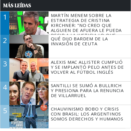
MÁS LEÍDAS
1
MARTÍN MENEM SOBRE LA
ESTRATEGIA DE CRISTINA
KIRCHNER: "NO CREO QUE
ALGUIEN DE AFUERA LE PUEDA
DECIR A LA JUSTICIA LO QUE
2
QUÉ DIJO BARDEM DE LA
TIENE QUE HACER"
INVASIÓN DE CEUTA
3
ALEXIS MAC ALLISTER CUMPLIÓ
Y SE IMPLANTÓ PELO ANTES DE
VOLVER AL FÚTBOL INGLÉS
4
SANTILLI SE SUMÓ A BULLRICH
Y PRESIONA PARA LA RENUNCIA
DE VILLARRUEL
5
CHAUVINISMO BOBO Y CRISIS
CON BRASIL: LOS ARGENTINOS
SOMOS DERECHOS Y HUMANOS