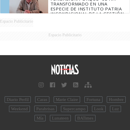
TRANSFORMADO EN UNA
ESPECIE DE INSTITUTO PATRIA
INCONDICIONAL DE LA GESTIÓN
DE MILEI"
Espacio Publicitario
Espacio Publicitario
Diario Perfil
Caras
Marie Claire
Fortuna
Hombre
Weekend
Parabrisas
Supercampo
Look
Luz
Mía
Lunateen
BATimes