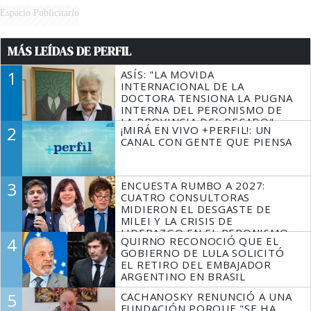
Espacio Publicitario
MÁS LEÍDAS DE PERFIL
1
ASÍS: "LA MOVIDA
INTERNACIONAL DE LA
DOCTORA TENSIONA LA PUGNA
INTERNA DEL PERONISMO DE
LA PROVINCIA DEL PECADO"
2
¡MIRÁ EN VIVO +PERFIL!: UN
CANAL CON GENTE QUE PIENSA
3
ENCUESTA RUMBO A 2027:
CUATRO CONSULTORAS
MIDIERON EL DESGASTE DE
MILEI Y LA CRISIS DE
LIDERAZGO EN EL PERONISMO
4
QUIRNO RECONOCIÓ QUE EL
GOBIERNO DE LULA SOLICITÓ
EL RETIRO DEL EMBAJADOR
ARGENTINO EN BRASIL
5
CACHANOSKY RENUNCIÓ A UNA
FUNDACIÓN PORQUE "SE HA