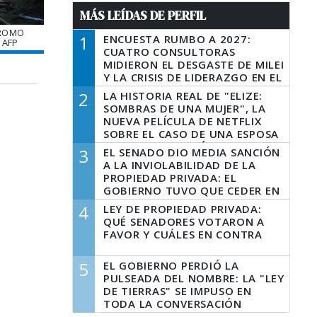
MÁS LEÍDAS DE PERFIL
BROMO
1
ENCUESTA RUMBO A 2027:
 AFP
CUATRO CONSULTORAS
MIDIERON EL DESGASTE DE MILEI
Y LA CRISIS DE LIDERAZGO EN EL
PERONISMO
2
LA HISTORIA REAL DE "ELIZE:
SOMBRAS DE UNA MUJER", LA
NUEVA PELÍCULA DE NETFLIX
SOBRE EL CASO DE UNA ESPOSA
QUE DESCUARTIZÓ A SU
3
EL SENADO DIO MEDIA SANCIÓN
MARIDO
A LA INVIOLABILIDAD DE LA
PROPIEDAD PRIVADA: EL
GOBIERNO TUVO QUE CEDER EN
LA LEY DEL MANEJO DEL FUEGO
4
LEY DE PROPIEDAD PRIVADA:
QUÉ SENADORES VOTARON A
FAVOR Y CUÁLES EN CONTRA
5
EL GOBIERNO PERDIÓ LA
PULSEADA DEL NOMBRE: LA "LEY
DE TIERRAS" SE IMPUSO EN
TODA LA CONVERSACIÓN
DIGITAL