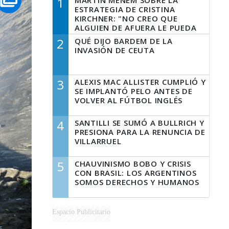
1
MARTÍN MENEM SOBRE LA
ESTRATEGIA DE CRISTINA
KIRCHNER: "NO CREO QUE
ALGUIEN DE AFUERA LE PUEDA
DECIR A LA JUSTICIA LO QUE
2
QUÉ DIJO BARDEM DE LA
TIENE QUE HACER"
INVASIÓN DE CEUTA
3
ALEXIS MAC ALLISTER CUMPLIÓ Y
SE IMPLANTÓ PELO ANTES DE
VOLVER AL FÚTBOL INGLÉS
4
SANTILLI SE SUMÓ A BULLRICH Y
PRESIONA PARA LA RENUNCIA DE
VILLARRUEL
5
CHAUVINISMO BOBO Y CRISIS
CON BRASIL: LOS ARGENTINOS
SOMOS DERECHOS Y HUMANOS
Espacio Publicitario