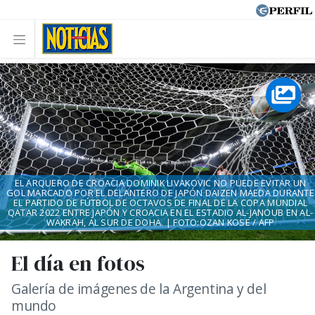
EL ARQUERO DE CROACIA DOMINIK LIVAKOVIC NO PUEDE EVITAR UN
GOL MARCADO POR EL DELANTERO DE JAPÓN DAIZEN MAEDA DURANTE
EL PARTIDO DE FÚTBOL DE OCTAVOS DE FINAL DE LA COPA MUNDIAL
QATAR 2022 ENTRE JAPÓN Y CROACIA EN EL ESTADIO AL-JANOUB EN AL-
WAKRAH, AL SUR DE DOHA. | FOTO:OZAN KOSE / AFP
El día en fotos
Galería de imágenes de la Argentina y del
mundo