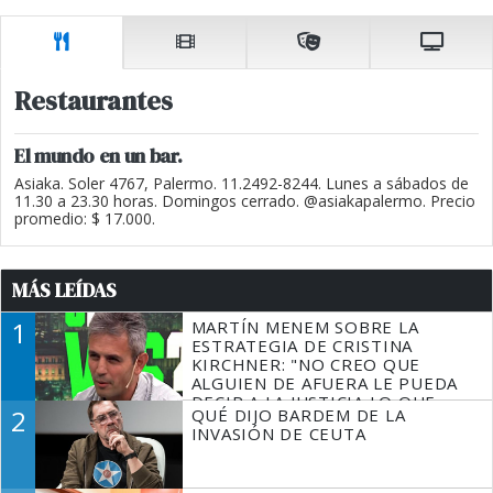
Restaurantes
El mundo en un bar.
Asiaka. Soler 4767, Palermo. 11.2492-8244. Lunes a sábados de
11.30 a 23.30 horas. Domingos cerrado. @asiakapalermo. Precio
promedio: $ 17.000.
MÁS LEÍDAS
1
MARTÍN MENEM SOBRE LA
ESTRATEGIA DE CRISTINA
KIRCHNER: "NO CREO QUE
ALGUIEN DE AFUERA LE PUEDA
DECIR A LA JUSTICIA LO QUE
2
QUÉ DIJO BARDEM DE LA
TIENE QUE HACER"
INVASIÓN DE CEUTA