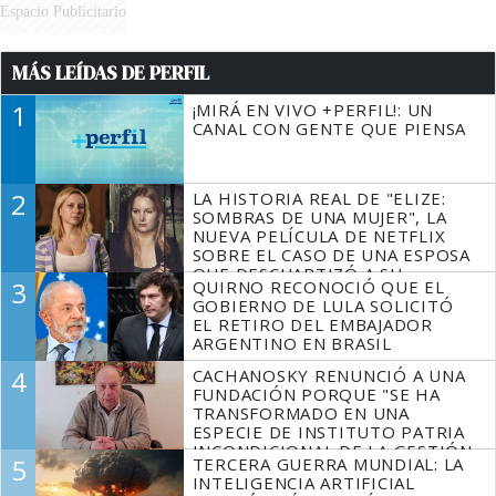
Espacio Publicitario
MÁS LEÍDAS DE PERFIL
1
¡MIRÁ EN VIVO +PERFIL!: UN
CANAL CON GENTE QUE PIENSA
2
LA HISTORIA REAL DE "ELIZE:
SOMBRAS DE UNA MUJER", LA
NUEVA PELÍCULA DE NETFLIX
SOBRE EL CASO DE UNA ESPOSA
QUE DESCUARTIZÓ A SU
3
QUIRNO RECONOCIÓ QUE EL
MARIDO
GOBIERNO DE LULA SOLICITÓ
EL RETIRO DEL EMBAJADOR
ARGENTINO EN BRASIL
4
CACHANOSKY RENUNCIÓ A UNA
FUNDACIÓN PORQUE "SE HA
TRANSFORMADO EN UNA
ESPECIE DE INSTITUTO PATRIA
INCONDICIONAL DE LA GESTIÓN
5
TERCERA GUERRA MUNDIAL: LA
DE MILEI"
INTELIGENCIA ARTIFICIAL