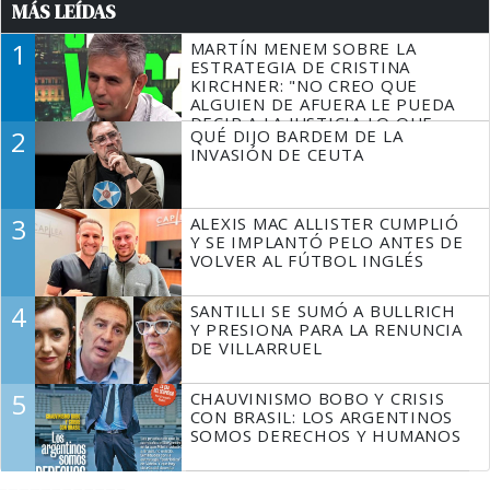
MÁS LEÍDAS
1
MARTÍN MENEM SOBRE LA
ESTRATEGIA DE CRISTINA
KIRCHNER: "NO CREO QUE
ALGUIEN DE AFUERA LE PUEDA
DECIR A LA JUSTICIA LO QUE
2
QUÉ DIJO BARDEM DE LA
TIENE QUE HACER"
INVASIÓN DE CEUTA
3
ALEXIS MAC ALLISTER CUMPLIÓ
Y SE IMPLANTÓ PELO ANTES DE
VOLVER AL FÚTBOL INGLÉS
4
SANTILLI SE SUMÓ A BULLRICH
Y PRESIONA PARA LA RENUNCIA
DE VILLARRUEL
5
CHAUVINISMO BOBO Y CRISIS
CON BRASIL: LOS ARGENTINOS
SOMOS DERECHOS Y HUMANOS