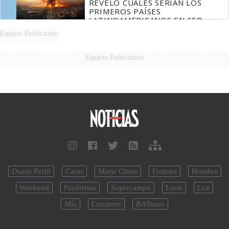
REVELÓ CUÁLES SERÍAN LOS
PRIMEROS PAÍSES
LATINOAMERICANOS EN SER
DERROTADOS
Espacio Publicitario
Espacio Publicitario
Diario Perfil
Caras
Marie Claire
Fortuna
Hombre
Weekend
Parabrisas
Supercampo
Look
Luz
Mía
Lunateen
BATimes