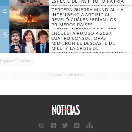
ESPECIE DE INSTITUTO PATRIA
INCONDICIONAL DE LA GESTIÓN
4
TERCERA GUERRA MUNDIAL: LA
DE MILEI"
INTELIGENCIA ARTIFICIAL
REVELÓ CUÁLES SERÍAN LOS
PRIMEROS PAÍSES
LATINOAMERICANOS EN SER
5
ENCUESTA RUMBO A 2027:
DERROTADOS
CUATRO CONSULTORAS
MIDIERON EL DESGASTE DE
MILEI Y LA CRISIS DE
LIDERAZGO EN EL PERONISMO
Espacio Publicitario
Espacio Publicitario