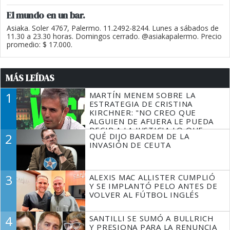
El mundo en un bar.
Asiaka. Soler 4767, Palermo. 11.2492-8244. Lunes a sábados de
11.30 a 23.30 horas. Domingos cerrado. @asiakapalermo. Precio
promedio: $ 17.000.
MÁS LEÍDAS
1
MARTÍN MENEM SOBRE LA
ESTRATEGIA DE CRISTINA
KIRCHNER: "NO CREO QUE
ALGUIEN DE AFUERA LE PUEDA
DECIR A LA JUSTICIA LO QUE
2
QUÉ DIJO BARDEM DE LA
TIENE QUE HACER"
INVASIÓN DE CEUTA
3
ALEXIS MAC ALLISTER CUMPLIÓ
Y SE IMPLANTÓ PELO ANTES DE
VOLVER AL FÚTBOL INGLÉS
4
SANTILLI SE SUMÓ A BULLRICH
Y PRESIONA PARA LA RENUNCIA