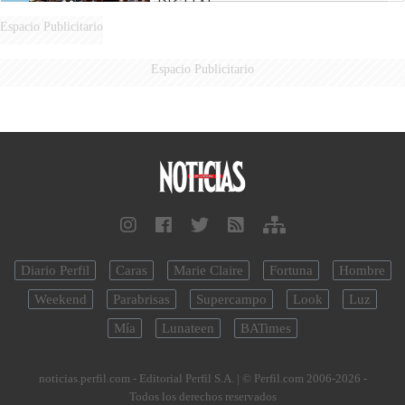
DIGITAL
Espacio Publicitario
Espacio Publicitario
Diario Perfil
Caras
Marie Claire
Fortuna
Hombre
Weekend
Parabrisas
Supercampo
Look
Luz
Mía
Lunateen
BATimes
noticias.perfil.com - Editorial Perfil S.A.
| © Perfil.com 2006-2026 -
Todos los derechos reservados