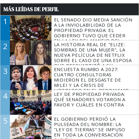
MÁS LEÍDAS DE PERFIL
1
EL SENADO DIO MEDIA SANCIÓN
A LA INVIOLABILIDAD DE LA
PROPIEDAD PRIVADA: EL
GOBIERNO TUVO QUE CEDER
EN LA LEY DEL MANEJO DEL
2
LA HISTORIA REAL DE "ELIZE:
FUEGO
SOMBRAS DE UNA MUJER", LA
NUEVA PELÍCULA DE NETFLIX
SOBRE EL CASO DE UNA ESPOSA
QUE DESCUARTIZÓ A SU
3
ENCUESTA RUMBO A 2027:
MARIDO
CUATRO CONSULTORAS
MIDIERON EL DESGASTE DE
MILEI Y LA CRISIS DE
LIDERAZGO EN EL PERONISMO
4
LEY DE PROPIEDAD PRIVADA:
QUÉ SENADORES VOTARON A
FAVOR Y CUÁLES EN CONTRA
5
EL GOBIERNO PERDIÓ LA
PULSEADA DEL NOMBRE: LA
"LEY DE TIERRAS" SE IMPUSO
EN TODA LA CONVERSACIÓN