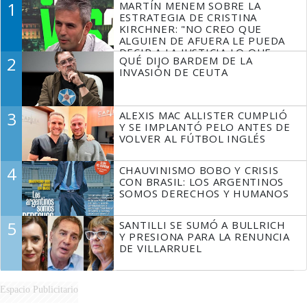
1
MARTÍN MENEM SOBRE LA
ESTRATEGIA DE CRISTINA
KIRCHNER: "NO CREO QUE
ALGUIEN DE AFUERA LE PUEDA
DECIR A LA JUSTICIA LO QUE
2
QUÉ DIJO BARDEM DE LA
TIENE QUE HACER"
INVASIÓN DE CEUTA
3
ALEXIS MAC ALLISTER CUMPLIÓ
Y SE IMPLANTÓ PELO ANTES DE
VOLVER AL FÚTBOL INGLÉS
4
CHAUVINISMO BOBO Y CRISIS
CON BRASIL: LOS ARGENTINOS
SOMOS DERECHOS Y HUMANOS
5
SANTILLI SE SUMÓ A BULLRICH
Y PRESIONA PARA LA RENUNCIA
DE VILLARRUEL
Espacio Publicitario