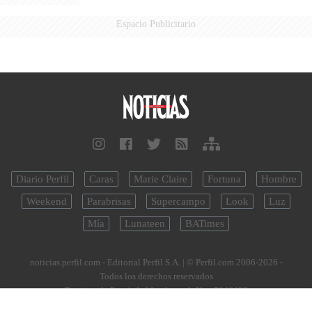
Espacio Publicitario
Diario Perfil
Caras
Marie Claire
Fortuna
Hombre
Weekend
Parabrisas
Supercampo
Look
Luz
Mía
Lunateen
BATimes
noticias.perfil.com - Editorial Perfil S.A.
| © Perfil.com 2006-2026 -
Todos los derechos reservados
Registro de Propiedad Intelectual: Nro. 5346433