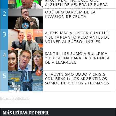
ALGUIEN DE AFUERA LE PUEDA
DECIR A LA JUSTICIA LO QUE
2
QUÉ DIJO BARDEM DE LA
TIENE QUE HACER"
INVASIÓN DE CEUTA
3
ALEXIS MAC ALLISTER CUMPLIÓ
Y SE IMPLANTÓ PELO ANTES DE
VOLVER AL FÚTBOL INGLÉS
4
SANTILLI SE SUMÓ A BULLRICH
Y PRESIONA PARA LA RENUNCIA
DE VILLARRUEL
5
CHAUVINISMO BOBO Y CRISIS
CON BRASIL: LOS ARGENTINOS
SOMOS DERECHOS Y HUMANOS
Espacio Publicitario
MÁS LEÍDAS DE PERFIL