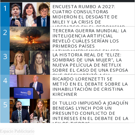
1
ENCUESTA RUMBO A 2027:
CUATRO CONSULTORAS
MIDIERON EL DESGASTE DE
MILEI Y LA CRISIS DE
LIDERAZGO EN EL PERONISMO
2
TERCERA GUERRA MUNDIAL: LA
INTELIGENCIA ARTIFICIAL
REVELÓ CUÁLES SERÍAN LOS
PRIMEROS PAÍSES
LATINOAMERICANOS EN SER
3
LA HISTORIA REAL DE "ELIZE:
DERROTADOS
SOMBRAS DE UNA MUJER", LA
NUEVA PELÍCULA DE NETFLIX
SOBRE EL CASO DE UNA ESPOSA
QUE DESCUARTIZÓ A SU
4
RICARDO LORENZETTI SE
MARIDO
METIÓ EN EL DEBATE SOBRE LA
INHABILITACIÓN DE CRISTINA
KIRCHNER
5
DI TULLIO IMPUGNÓ A JOAQUÍN
BENEGAS LYNCH POR UN
PRESUNTO CONFLICTO DE
INTERESES EN EL DEBATE DE LA
LEY DE TIERRAS
Espacio Publicitario