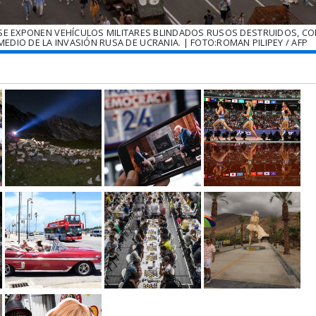
 SE EXPONEN VEHÍCULOS MILITARES BLINDADOS RUSOS DESTRUIDOS, C
 MEDIO DE LA INVASIÓN RUSA DE UCRANIA. | FOTO:ROMAN PILIPEY / AFP