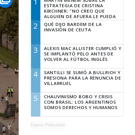
1
MARTÍN MENEM SOBRE LA
ESTRATEGIA DE CRISTINA
KIRCHNER: "NO CREO QUE
ALGUIEN DE AFUERA LE PUEDA
DECIR A LA JUSTICIA LO QUE
2
QUÉ DIJO BARDEM DE LA
TIENE QUE HACER"
INVASIÓN DE CEUTA
3
ALEXIS MAC ALLISTER CUMPLIÓ Y
SE IMPLANTÓ PELO ANTES DE
VOLVER AL FÚTBOL INGLÉS
4
SANTILLI SE SUMÓ A BULLRICH Y
PRESIONA PARA LA RENUNCIA DE
VILLARRUEL
5
CHAUVINISMO BOBO Y CRISIS
CON BRASIL: LOS ARGENTINOS
SOMOS DERECHOS Y HUMANOS
Espacio Publicitario