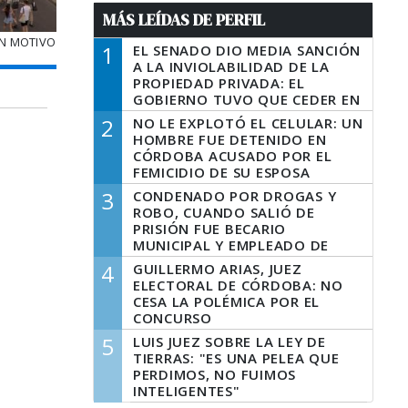
MÁS LEÍDAS DE PERFIL
ON MOTIVO
1
EL SENADO DIO MEDIA SANCIÓN
A LA INVIOLABILIDAD DE LA
PROPIEDAD PRIVADA: EL
GOBIERNO TUVO QUE CEDER EN
LA LEY DEL MANEJO DEL FUEGO
2
NO LE EXPLOTÓ EL CELULAR: UN
HOMBRE FUE DETENIDO EN
CÓRDOBA ACUSADO POR EL
FEMICIDIO DE SU ESPOSA
3
CONDENADO POR DROGAS Y
ROBO, CUANDO SALIÓ DE
PRISIÓN FUE BECARIO
MUNICIPAL Y EMPLEADO DE
SENAF
4
GUILLERMO ARIAS, JUEZ
ELECTORAL DE CÓRDOBA: NO
CESA LA POLÉMICA POR EL
CONCURSO
5
LUIS JUEZ SOBRE LA LEY DE
TIERRAS: "ES UNA PELEA QUE
PERDIMOS, NO FUIMOS
INTELIGENTES"