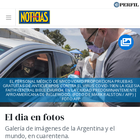
EL PERSONAL MÉDICO DE MYCOVIDMD PROPORCIONA PRUEBAS
GRATUITAS DE ANTICUERPOS CONTRA EL VIRUS COVID-19EN LA IGLESIA
FAITH CENTRAL BIBLE CHURCH, EN LA CIUDAD PREDOMINANTEMENTE
AFROAMERICANA DE INGLEWOOD, (FOTO DE MARK RALSTON / AFP) |
FOTO:AFP
El dia en fotos
Galería de imágenes de la Argentina y el
mundo, en cuarentena.