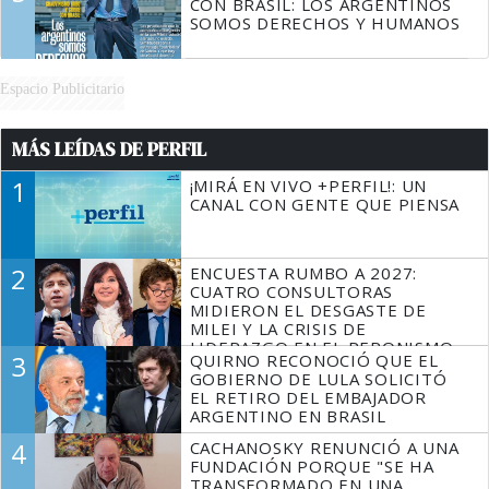
CON BRASIL: LOS ARGENTINOS
SOMOS DERECHOS Y HUMANOS
Espacio Publicitario
MÁS LEÍDAS DE PERFIL
1
¡MIRÁ EN VIVO +PERFIL!: UN
CANAL CON GENTE QUE PIENSA
2
ENCUESTA RUMBO A 2027:
CUATRO CONSULTORAS
MIDIERON EL DESGASTE DE
MILEI Y LA CRISIS DE
LIDERAZGO EN EL PERONISMO
3
QUIRNO RECONOCIÓ QUE EL
GOBIERNO DE LULA SOLICITÓ
EL RETIRO DEL EMBAJADOR
ARGENTINO EN BRASIL
4
CACHANOSKY RENUNCIÓ A UNA
FUNDACIÓN PORQUE "SE HA
TRANSFORMADO EN UNA