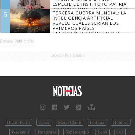
ESPECIE DE INSTITUTO PATRIA
INCONDICIONAL DE LA GESTIÓN
5
TERCERA GUERRA MUNDIAL: LA
DE MILEI"
INTELIGENCIA ARTIFICIAL
REVELÓ CUÁLES SERÍAN LOS
PRIMEROS PAÍSES
LATINOAMERICANOS EN SER
DERROTADOS
Espacio Publicitario
Espacio Publicitario
Diario Perfil
Caras
Marie Claire
Fortuna
Hombre
Weekend
Parabrisas
Supercampo
Look
Luz