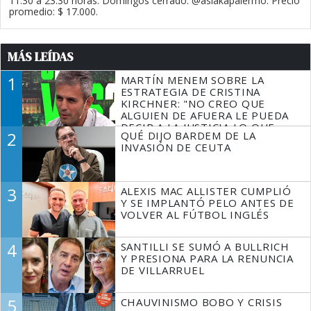
11.30 a 23.30 horas. Domingos cerrado. @asiakapalermo. Precio
promedio: $ 17.000.
MÁS LEÍDAS
1
MARTÍN MENEM SOBRE LA
ESTRATEGIA DE CRISTINA
KIRCHNER: "NO CREO QUE
ALGUIEN DE AFUERA LE PUEDA
DECIR A LA JUSTICIA LO QUE
2
QUÉ DIJO BARDEM DE LA
TIENE QUE HACER"
INVASIÓN DE CEUTA
3
ALEXIS MAC ALLISTER CUMPLIÓ
Y SE IMPLANTÓ PELO ANTES DE
VOLVER AL FÚTBOL INGLÉS
4
SANTILLI SE SUMÓ A BULLRICH
Y PRESIONA PARA LA RENUNCIA
DE VILLARRUEL
5
CHAUVINISMO BOBO Y CRISIS