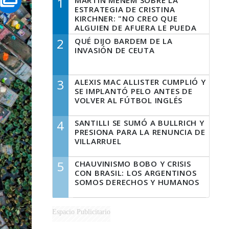
1
MARTÍN MENEM SOBRE LA
ESTRATEGIA DE CRISTINA
KIRCHNER: "NO CREO QUE
ALGUIEN DE AFUERA LE PUEDA
DECIR A LA JUSTICIA LO QUE
2
QUÉ DIJO BARDEM DE LA
TIENE QUE HACER"
INVASIÓN DE CEUTA
3
ALEXIS MAC ALLISTER CUMPLIÓ Y
SE IMPLANTÓ PELO ANTES DE
VOLVER AL FÚTBOL INGLÉS
4
SANTILLI SE SUMÓ A BULLRICH Y
PRESIONA PARA LA RENUNCIA DE
VILLARRUEL
5
CHAUVINISMO BOBO Y CRISIS
CON BRASIL: LOS ARGENTINOS
SOMOS DERECHOS Y HUMANOS
Espacio Publicitario