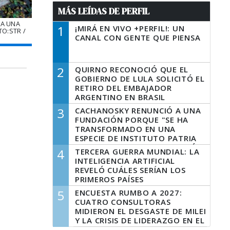
MÁS LEÍDAS DE PERFIL
RA UNA
1
¡MIRÁ EN VIVO +PERFIL!: UN
TO:STR /
CANAL CON GENTE QUE PIENSA
2
QUIRNO RECONOCIÓ QUE EL
GOBIERNO DE LULA SOLICITÓ EL
RETIRO DEL EMBAJADOR
ARGENTINO EN BRASIL
3
CACHANOSKY RENUNCIÓ A UNA
FUNDACIÓN PORQUE "SE HA
TRANSFORMADO EN UNA
ESPECIE DE INSTITUTO PATRIA
INCONDICIONAL DE LA GESTIÓN
4
TERCERA GUERRA MUNDIAL: LA
DE MILEI"
INTELIGENCIA ARTIFICIAL
REVELÓ CUÁLES SERÍAN LOS
PRIMEROS PAÍSES
LATINOAMERICANOS EN SER
5
ENCUESTA RUMBO A 2027:
DERROTADOS
CUATRO CONSULTORAS
MIDIERON EL DESGASTE DE MILEI
Y LA CRISIS DE LIDERAZGO EN EL
PERONISMO