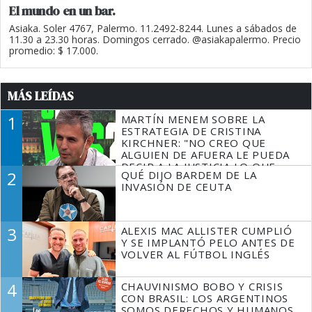
El mundo en un bar.
Asiaka. Soler 4767, Palermo. 11.2492-8244. Lunes a sábados de
11.30 a 23.30 horas. Domingos cerrado. @asiakapalermo. Precio
promedio: $ 17.000.
MÁS LEÍDAS
1
MARTÍN MENEM SOBRE LA
ESTRATEGIA DE CRISTINA
KIRCHNER: "NO CREO QUE
ALGUIEN DE AFUERA LE PUEDA
DECIR A LA JUSTICIA LO QUE
2
QUÉ DIJO BARDEM DE LA
TIENE QUE HACER"
INVASIÓN DE CEUTA
3
ALEXIS MAC ALLISTER CUMPLIÓ
Y SE IMPLANTÓ PELO ANTES DE
VOLVER AL FÚTBOL INGLÉS
4
CHAUVINISMO BOBO Y CRISIS
CON BRASIL: LOS ARGENTINOS
SOMOS DERECHOS Y HUMANOS