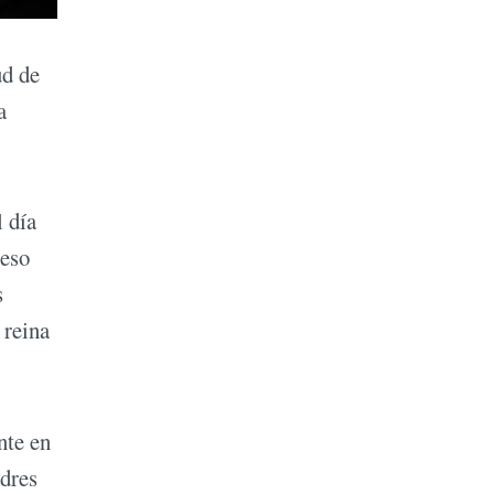
ud de
a
l día
ceso
s
 reina
nte en
ndres