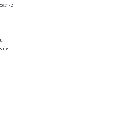
esto se
al
s de