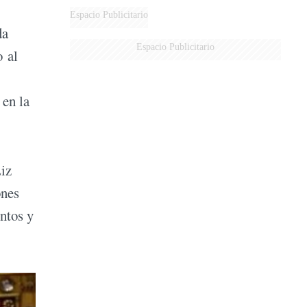
Espacio Publicitario
da
Espacio Publicitario
o al
 en la
Liz
ones
ntos y