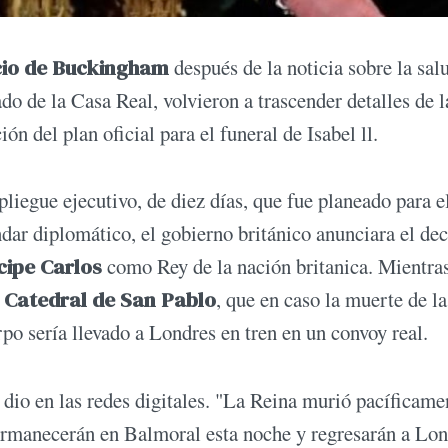
cio de Buckingham
después de la noticia sobre la sal
do de la Casa Real, volvieron a trascender detalles de l
ón del plan oficial para el funeral de Isabel ll.
iegue ejecutivo, de diez días, que fue planeado para e
ándar diplomático, el gobierno británico anunciara el de
cipe Carlos
como Rey de la nación britanica. Mientra
a
Catedral de San Pablo
, que en caso la muerte de la
rpo sería llevado a Londres en tren en un convoy real.
dio en las redes digitales. "La Reina murió pacíficame
ermanecerán en Balmoral esta noche y regresarán a Lo