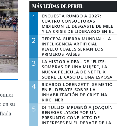
MÁS LEÍDAS DE PERFIL
1
ENCUESTA RUMBO A 2027:
CUATRO CONSULTORAS
MIDIERON EL DESGASTE DE MILEI
Y LA CRISIS DE LIDERAZGO EN EL
PERONISMO
2
TERCERA GUERRA MUNDIAL: LA
INTELIGENCIA ARTIFICIAL
REVELÓ CUÁLES SERÍAN LOS
PRIMEROS PAÍSES
LATINOAMERICANOS EN SER
3
LA HISTORIA REAL DE "ELIZE:
DERROTADOS
SOMBRAS DE UNA MUJER", LA
NUEVA PELÍCULA DE NETFLIX
SOBRE EL CASO DE UNA ESPOSA
QUE DESCUARTIZÓ A SU
4
RICARDO LORENZETTI SE METIÓ
MARIDO
EN EL DEBATE SOBRE LA
remier
INHABILITACIÓN DE CRISTINA
KIRCHNER
e en su
5
DI TULLIO IMPUGNÓ A JOAQUÍN
fiada
BENEGAS LYNCH POR UN
PRESUNTO CONFLICTO DE
INTERESES EN EL DEBATE DE LA
LEY DE TIERRAS