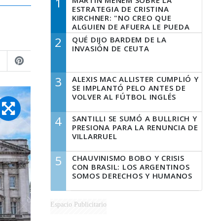
1
MARTÍN MENEM SOBRE LA
ESTRATEGIA DE CRISTINA
KIRCHNER: "NO CREO QUE
ALGUIEN DE AFUERA LE PUEDA
DECIR A LA JUSTICIA LO QUE
2
QUÉ DIJO BARDEM DE LA
TIENE QUE HACER"
INVASIÓN DE CEUTA
3
ALEXIS MAC ALLISTER CUMPLIÓ Y
SE IMPLANTÓ PELO ANTES DE
VOLVER AL FÚTBOL INGLÉS
4
SANTILLI SE SUMÓ A BULLRICH Y
PRESIONA PARA LA RENUNCIA DE
VILLARRUEL
5
CHAUVINISMO BOBO Y CRISIS
CON BRASIL: LOS ARGENTINOS
SOMOS DERECHOS Y HUMANOS
Espacio Publicitario