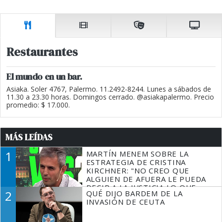
Restaurantes
El mundo en un bar.
Asiaka. Soler 4767, Palermo. 11.2492-8244. Lunes a sábados de
11.30 a 23.30 horas. Domingos cerrado. @asiakapalermo. Precio
promedio: $ 17.000.
MÁS LEÍDAS
1
MARTÍN MENEM SOBRE LA
ESTRATEGIA DE CRISTINA
KIRCHNER: "NO CREO QUE
ALGUIEN DE AFUERA LE PUEDA
DECIR A LA JUSTICIA LO QUE
2
QUÉ DIJO BARDEM DE LA
TIENE QUE HACER"
INVASIÓN DE CEUTA