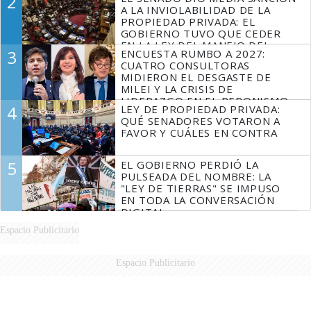
2
MARIDO
A LA INVIOLABILIDAD DE LA
PROPIEDAD PRIVADA: EL
GOBIERNO TUVO QUE CEDER
EN LA LEY DEL MANEJO DEL
3
ENCUESTA RUMBO A 2027:
FUEGO
CUATRO CONSULTORAS
MIDIERON EL DESGASTE DE
MILEI Y LA CRISIS DE
LIDERAZGO EN EL PERONISMO
4
LEY DE PROPIEDAD PRIVADA:
QUÉ SENADORES VOTARON A
FAVOR Y CUÁLES EN CONTRA
5
EL GOBIERNO PERDIÓ LA
PULSEADA DEL NOMBRE: LA
"LEY DE TIERRAS" SE IMPUSO
EN TODA LA CONVERSACIÓN
DIGITAL
Espacio Publicitario
Espacio Publicitario