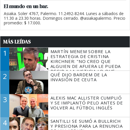
El mundo en un bar.
Asiaka. Soler 4767, Palermo. 11.2492-8244. Lunes a sábados de
11.30 a 23.30 horas. Domingos cerrado. @asiakapalermo. Precio
promedio: $ 17.000.
MÁS LEÍDAS
1
MARTÍN MENEM SOBRE LA
ESTRATEGIA DE CRISTINA
KIRCHNER: "NO CREO QUE
ALGUIEN DE AFUERA LE PUEDA
DECIR A LA JUSTICIA LO QUE
2
QUÉ DIJO BARDEM DE LA
TIENE QUE HACER"
INVASIÓN DE CEUTA
3
ALEXIS MAC ALLISTER CUMPLIÓ
Y SE IMPLANTÓ PELO ANTES DE
VOLVER AL FÚTBOL INGLÉS
4
SANTILLI SE SUMÓ A BULLRICH
Y PRESIONA PARA LA RENUNCIA