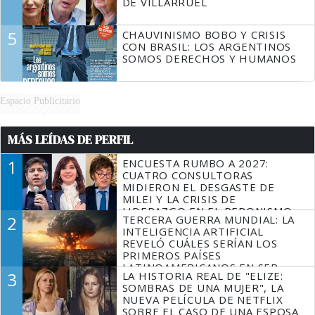
DE VILLARRUEL
5
CHAUVINISMO BOBO Y CRISIS
CON BRASIL: LOS ARGENTINOS
SOMOS DERECHOS Y HUMANOS
Espacio Publicitario
MÁS LEÍDAS DE PERFIL
1
ENCUESTA RUMBO A 2027:
CUATRO CONSULTORAS
MIDIERON EL DESGASTE DE
MILEI Y LA CRISIS DE
LIDERAZGO EN EL PERONISMO
2
TERCERA GUERRA MUNDIAL: LA
INTELIGENCIA ARTIFICIAL
REVELÓ CUÁLES SERÍAN LOS
PRIMEROS PAÍSES
LATINOAMERICANOS EN SER
3
LA HISTORIA REAL DE "ELIZE:
DERROTADOS
SOMBRAS DE UNA MUJER", LA
NUEVA PELÍCULA DE NETFLIX
SOBRE EL CASO DE UNA ESPOSA