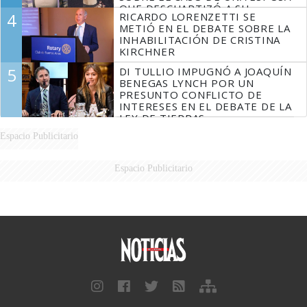
QUE DESCUARTIZÓ A SU
4
RICARDO LORENZETTI SE
MARIDO
METIÓ EN EL DEBATE SOBRE LA
INHABILITACIÓN DE CRISTINA
KIRCHNER
5
DI TULLIO IMPUGNÓ A JOAQUÍN
BENEGAS LYNCH POR UN
PRESUNTO CONFLICTO DE
INTERESES EN EL DEBATE DE LA
LEY DE TIERRAS
Espacio Publicitario
Espacio Publicitario