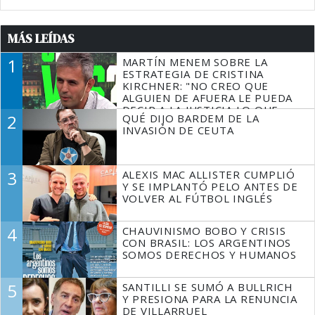
MÁS LEÍDAS
1
MARTÍN MENEM SOBRE LA
ESTRATEGIA DE CRISTINA
KIRCHNER: "NO CREO QUE
ALGUIEN DE AFUERA LE PUEDA
DECIR A LA JUSTICIA LO QUE
2
QUÉ DIJO BARDEM DE LA
TIENE QUE HACER"
INVASIÓN DE CEUTA
3
ALEXIS MAC ALLISTER CUMPLIÓ
Y SE IMPLANTÓ PELO ANTES DE
VOLVER AL FÚTBOL INGLÉS
4
CHAUVINISMO BOBO Y CRISIS
CON BRASIL: LOS ARGENTINOS
SOMOS DERECHOS Y HUMANOS
5
SANTILLI SE SUMÓ A BULLRICH
Y PRESIONA PARA LA RENUNCIA
DE VILLARRUEL