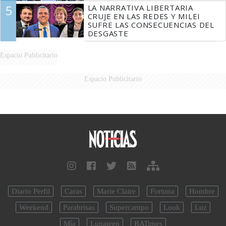
5
LA NARRATIVA LIBERTARIA
CRUJE EN LAS REDES Y MILEI
SUFRE LAS CONSECUENCIAS DEL
DESGASTE
Espacio Publicitario
Espacio Publicitario
Diario Perfil
Caras
Marie Claire
Fortuna
Hombre
Weekend
Parabrisas
Supercampo
Look
Luz
Mía
Lunateen
BATimes