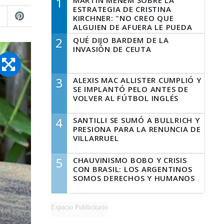
1
MARTÍN MENEM SOBRE LA
ESTRATEGIA DE CRISTINA
KIRCHNER: "NO CREO QUE
ALGUIEN DE AFUERA LE PUEDA
DECIR A LA JUSTICIA LO QUE
2
QUÉ DIJO BARDEM DE LA
TIENE QUE HACER"
INVASIÓN DE CEUTA
3
ALEXIS MAC ALLISTER CUMPLIÓ Y
SE IMPLANTÓ PELO ANTES DE
VOLVER AL FÚTBOL INGLÉS
4
SANTILLI SE SUMÓ A BULLRICH Y
PRESIONA PARA LA RENUNCIA DE
VILLARRUEL
5
CHAUVINISMO BOBO Y CRISIS
CON BRASIL: LOS ARGENTINOS
SOMOS DERECHOS Y HUMANOS
Espacio Publicitario