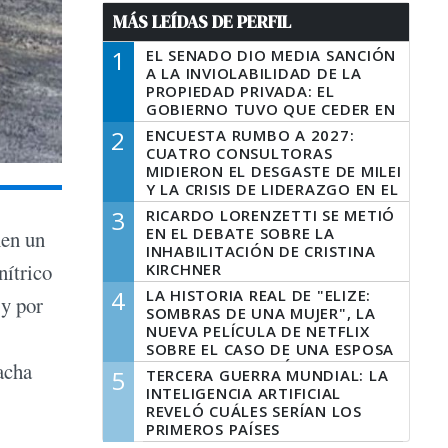
MÁS LEÍDAS DE PERFIL
1
EL SENADO DIO MEDIA SANCIÓN
A LA INVIOLABILIDAD DE LA
PROPIEDAD PRIVADA: EL
GOBIERNO TUVO QUE CEDER EN
LA LEY DEL MANEJO DEL FUEGO
2
ENCUESTA RUMBO A 2027:
CUATRO CONSULTORAS
MIDIERON EL DESGASTE DE MILEI
Y LA CRISIS DE LIDERAZGO EN EL
PERONISMO
3
RICARDO LORENZETTI SE METIÓ
EN EL DEBATE SOBRE LA
nen un
INHABILITACIÓN DE CRISTINA
nítrico
KIRCHNER
4
LA HISTORIA REAL DE "ELIZE:
 y por
SOMBRAS DE UNA MUJER", LA
NUEVA PELÍCULA DE NETFLIX
SOBRE EL CASO DE UNA ESPOSA
QUE DESCUARTIZÓ A SU
acha
5
TERCERA GUERRA MUNDIAL: LA
MARIDO
INTELIGENCIA ARTIFICIAL
REVELÓ CUÁLES SERÍAN LOS
PRIMEROS PAÍSES
LATINOAMERICANOS EN SER