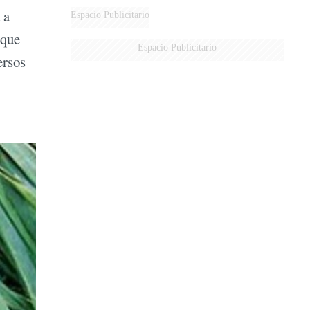
DERROTADOS
 a
Espacio Publicitario
 que
Espacio Publicitario
ersos