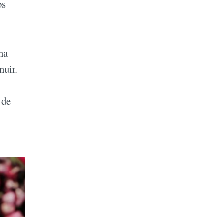
os
na
nuir.
 de