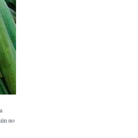
a
aún no