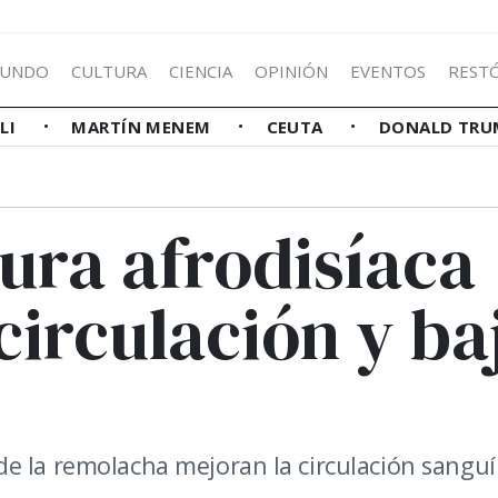
UNDO
CULTURA
CIENCIA
OPINIÓN
EVENTOS
REST
LLI
MARTÍN MENEM
CEUTA
DONALD TRU
dura afrodisíaca
circulación y ba
e la remolacha mejoran la circulación sanguí