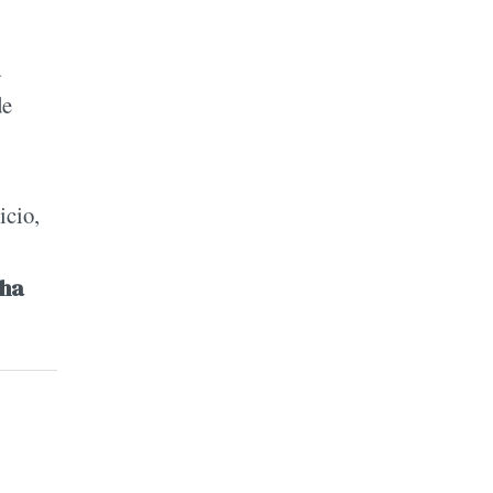
a
de
icio,
cha