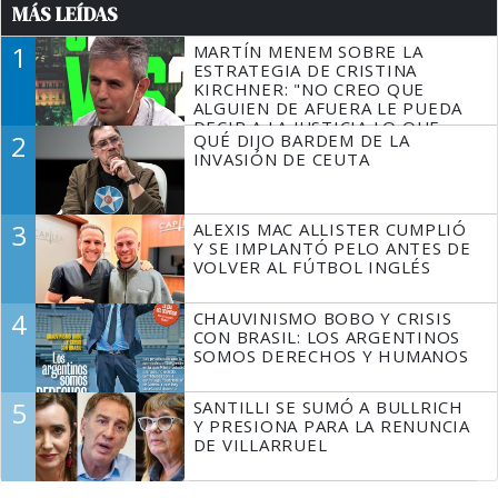
MÁS LEÍDAS
1
MARTÍN MENEM SOBRE LA
ESTRATEGIA DE CRISTINA
KIRCHNER: "NO CREO QUE
ALGUIEN DE AFUERA LE PUEDA
DECIR A LA JUSTICIA LO QUE
2
QUÉ DIJO BARDEM DE LA
TIENE QUE HACER"
INVASIÓN DE CEUTA
3
ALEXIS MAC ALLISTER CUMPLIÓ
Y SE IMPLANTÓ PELO ANTES DE
VOLVER AL FÚTBOL INGLÉS
4
CHAUVINISMO BOBO Y CRISIS
CON BRASIL: LOS ARGENTINOS
SOMOS DERECHOS Y HUMANOS
5
SANTILLI SE SUMÓ A BULLRICH
Y PRESIONA PARA LA RENUNCIA
DE VILLARRUEL