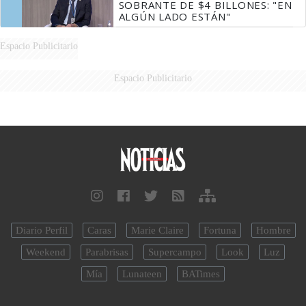
SOBRANTE DE $4 BILLONES: "EN
ALGÚN LADO ESTÁN"
Espacio Publicitario
Espacio Publicitario
Diario Perfil
Caras
Marie Claire
Fortuna
Hombre
Weekend
Parabrisas
Supercampo
Look
Luz
Mía
Lunateen
BATimes