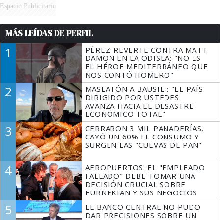
Espacio Publicitario
MÁS LEÍDAS DE PERFIL
1
PÉREZ-REVERTE CONTRA MATT
DAMON EN LA ODISEA: "NO ES
EL HÉROE MEDITERRÁNEO QUE
NOS CONTÓ HOMERO"
2
MASLATÓN A BAUSILI: "EL PAÍS
DIRIGIDO POR USTEDES
AVANZA HACIA EL DESASTRE
ECONÓMICO TOTAL"
3
CERRARON 3 MIL PANADERÍAS,
CAYÓ UN 60% EL CONSUMO Y
SURGEN LAS "CUEVAS DE PAN"
4
AEROPUERTOS: EL "EMPLEADO
FALLADO" DEBE TOMAR UNA
DECISIÓN CRUCIAL SOBRE
EURNEKIAN Y SUS NEGOCIOS
5
EL BANCO CENTRAL NO PUDO
DAR PRECISIONES SOBRE UN